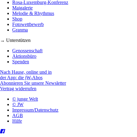
Rosa-Luxemburg-Konferenz
Maigalerie
Melodie & Rhythmus
Shop
Fotowettbewerb
Granma
→ Unterstützen
Genossenschaft
Aktionsbüro
Spenden
Nach Hause, online und in
der App: die jW-Abos
Abonnieren Sie unsere Newsletter
Vertrag widerrufen
© junge Welt
© JW
Impressum/Datenschutz
AGB
Hilfe