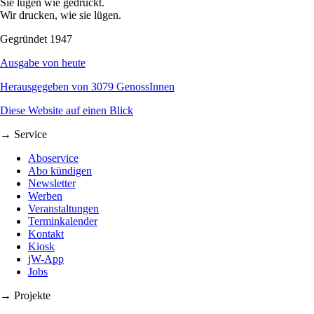
Sie lügen wie gedruckt.
Wir drucken, wie sie lügen.
Gegründet 1947
Ausgabe von heute
Herausgegeben von 3079 GenossInnen
Diese Website auf einen Blick
→ Service
Aboservice
Abo kündigen
Newsletter
Werben
Veranstaltungen
Terminkalender
Kontakt
Kiosk
jW-App
Jobs
→ Projekte