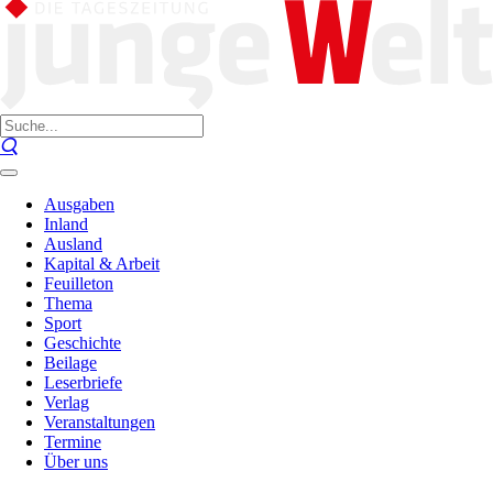
Ausgaben
Inland
Ausland
Kapital & Arbeit
Feuilleton
Thema
Sport
Geschichte
Beilage
Leserbriefe
Verlag
Veranstaltungen
Termine
Über uns