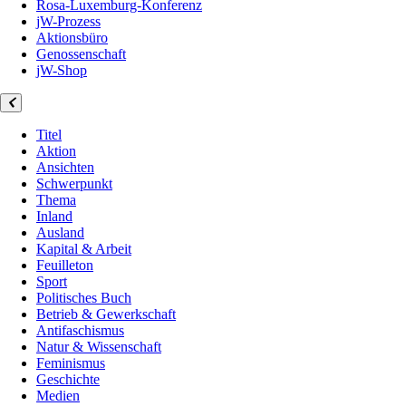
Rosa-Luxemburg-Konferenz
jW-Prozess
Aktionsbüro
Genossenschaft
jW-Shop
Titel
Aktion
Ansichten
Schwerpunkt
Thema
Inland
Ausland
Kapital & Arbeit
Feuilleton
Sport
Politisches Buch
Betrieb & Gewerkschaft
Antifaschismus
Natur & Wissenschaft
Feminismus
Geschichte
Medien