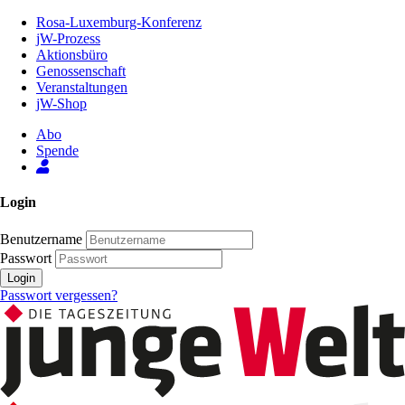
Zum
Rosa-Luxemburg-Konferenz
Inhalt
jW-Prozess
der
Aktionsbüro
Seite
Genossenschaft
Veranstaltungen
jW-Shop
Abo
Spende
Login
Benutzername
Passwort
Login
Passwort vergessen?