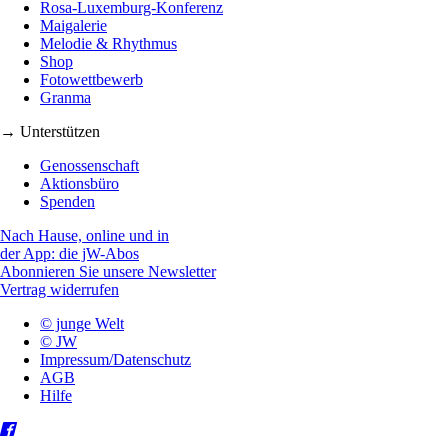
Rosa-Luxemburg-Konferenz
Maigalerie
Melodie & Rhythmus
Shop
Fotowettbewerb
Granma
→ Unterstützen
Genossenschaft
Aktionsbüro
Spenden
Nach Hause, online und in
der App: die jW-Abos
Abonnieren Sie unsere Newsletter
Vertrag widerrufen
© junge Welt
© JW
Impressum/Datenschutz
AGB
Hilfe