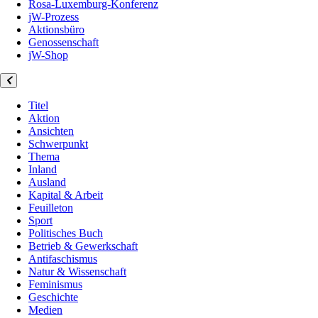
Rosa-Luxemburg-Konferenz
jW-Prozess
Aktionsbüro
Genossenschaft
jW-Shop
Titel
Aktion
Ansichten
Schwerpunkt
Thema
Inland
Ausland
Kapital & Arbeit
Feuilleton
Sport
Politisches Buch
Betrieb & Gewerkschaft
Antifaschismus
Natur & Wissenschaft
Feminismus
Geschichte
Medien