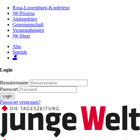
Zum
Rosa-Luxemburg-Konferenz
Inhalt
jW-Prozess
der
Aktionsbüro
Seite
Genossenschaft
Veranstaltungen
jW-Shop
Abo
Spende
Login
Benutzername
Passwort
Login
Passwort vergessen?