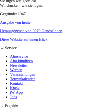
Sie lügen wie gedruckt.
Wir drucken, wie sie lügen.
Gegründet 1947
Ausgabe von heute
Herausgegeben von 3079 GenossInnen
Diese Website auf einen Blick
→ Service
Aboservice
Abo kündigen
Newsletter
Werben
Veranstaltungen
Terminkalender
Kontakt
Kiosk
jW-App
Jobs
→ Projekte