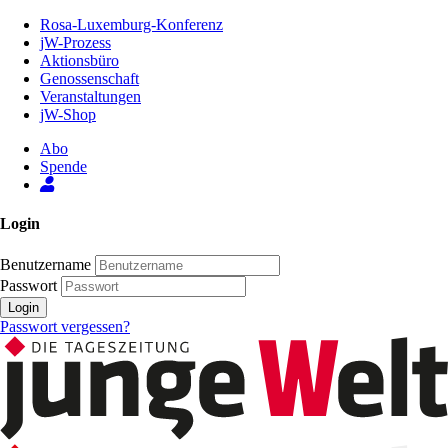
Zum
Rosa-Luxemburg-Konferenz
Inhalt
jW-Prozess
der
Aktionsbüro
Seite
Genossenschaft
Veranstaltungen
jW-Shop
Abo
Spende
Login
Benutzername
Passwort
Login
Passwort vergessen?