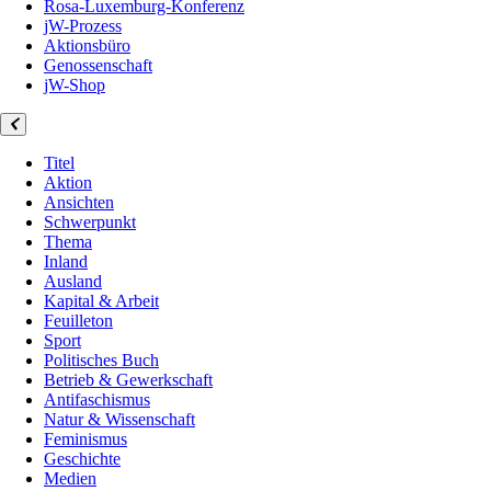
Rosa-Luxemburg-Konferenz
jW-Prozess
Aktionsbüro
Genossenschaft
jW-Shop
Titel
Aktion
Ansichten
Schwerpunkt
Thema
Inland
Ausland
Kapital & Arbeit
Feuilleton
Sport
Politisches Buch
Betrieb & Gewerkschaft
Antifaschismus
Natur & Wissenschaft
Feminismus
Geschichte
Medien