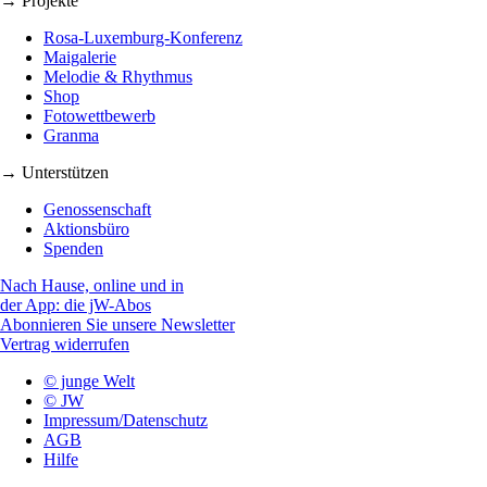
→ Projekte
Rosa-Luxemburg-Konferenz
Maigalerie
Melodie & Rhythmus
Shop
Fotowettbewerb
Granma
→ Unterstützen
Genossenschaft
Aktionsbüro
Spenden
Nach Hause, online und in
der App: die jW-Abos
Abonnieren Sie unsere Newsletter
Vertrag widerrufen
© junge Welt
© JW
Impressum/Datenschutz
AGB
Hilfe