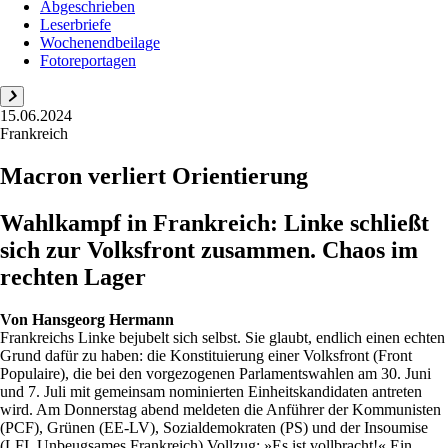
Abgeschrieben
Leserbriefe
Wochenendbeilage
Fotoreportagen
15.06.2024
Frankreich
Macron verliert Orientierung
Wahlkampf in Frankreich: Linke schließt
sich zur Volksfront zusammen. Chaos im
rechten Lager
Von
Hansgeorg Hermann
Frankreichs Linke bejubelt sich selbst. Sie glaubt, endlich einen echten
Grund dafür zu haben: die Konstituierung einer Volksfront (Front
Populaire), die bei den vorgezogenen Parlamentswahlen am 30. Juni
und 7. Juli mit gemeinsam nominierten Einheitskandidaten antreten
wird. Am Donnerstag abend meldeten die Anführer der Kommunisten
(PCF), Grünen (EE-LV), Sozialdemokraten (PS) und der Insoumise
(LFI, Unbeugsames Frankreich) Vollzug: »Es ist vollbracht!« Ein