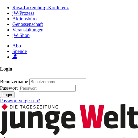
Zum
Rosa-Luxemburg-Konferenz
Inhalt
jW-Prozess
der
Aktionsbüro
Seite
Genossenschaft
Veranstaltungen
jW-Shop
Abo
Spende
Login
Benutzername
Passwort
Login
Passwort vergessen?