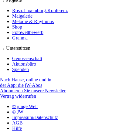
→ Projekte
Rosa-Luxemburg-Konferenz
Maigalerie
Melodie & Rhythmus
Shop
Fotowettbewerb
Granma
→ Unterstützen
Genossenschaft
Aktionsbüro
Spenden
Nach Hause, online und in
der App: die jW-Abos
Abonnieren Sie unsere Newsletter
Vertrag widerrufen
© junge Welt
© JW
Impressum/Datenschutz
AGB
Hilfe