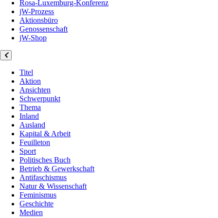
Rosa-Luxemburg-Konferenz
jW-Prozess
Aktionsbüro
Genossenschaft
jW-Shop
Titel
Aktion
Ansichten
Schwerpunkt
Thema
Inland
Ausland
Kapital & Arbeit
Feuilleton
Sport
Politisches Buch
Betrieb & Gewerkschaft
Antifaschismus
Natur & Wissenschaft
Feminismus
Geschichte
Medien