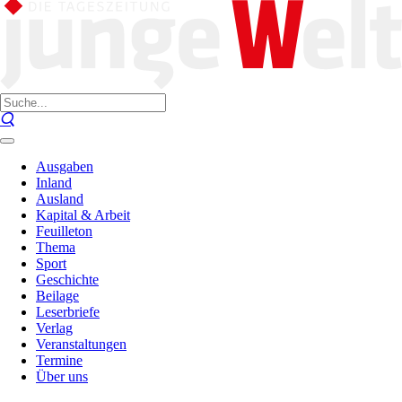
Ausgaben
Inland
Ausland
Kapital & Arbeit
Feuilleton
Thema
Sport
Geschichte
Beilage
Leserbriefe
Verlag
Veranstaltungen
Termine
Über uns