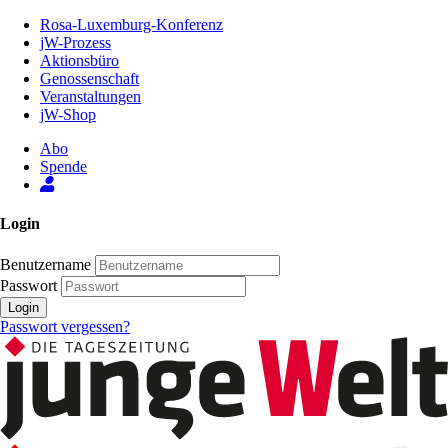
Zum
Rosa-Luxemburg-Konferenz
Inhalt
jW-Prozess
der
Aktionsbüro
Seite
Genossenschaft
Veranstaltungen
jW-Shop
Abo
Spende
Login
Benutzername
Passwort
Login
Passwort vergessen?