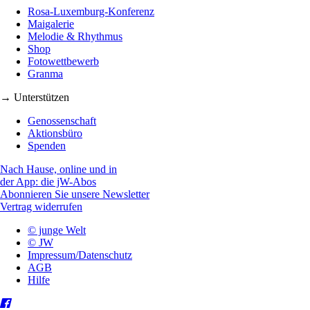
Rosa-Luxemburg-Konferenz
Maigalerie
Melodie & Rhythmus
Shop
Fotowettbewerb
Granma
→ Unterstützen
Genossenschaft
Aktionsbüro
Spenden
Nach Hause, online und in
der App: die jW-Abos
Abonnieren Sie unsere Newsletter
Vertrag widerrufen
© junge Welt
© JW
Impressum/Datenschutz
AGB
Hilfe