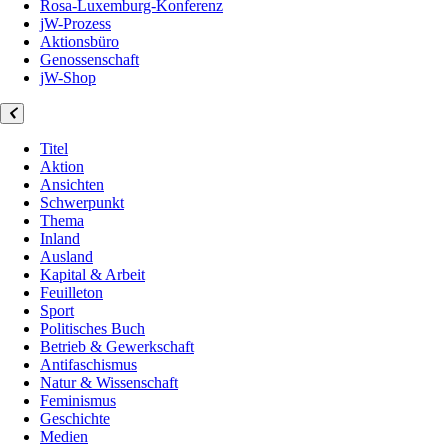
Rosa-Luxemburg-Konferenz
jW-Prozess
Aktionsbüro
Genossenschaft
jW-Shop
Titel
Aktion
Ansichten
Schwerpunkt
Thema
Inland
Ausland
Kapital & Arbeit
Feuilleton
Sport
Politisches Buch
Betrieb & Gewerkschaft
Antifaschismus
Natur & Wissenschaft
Feminismus
Geschichte
Medien