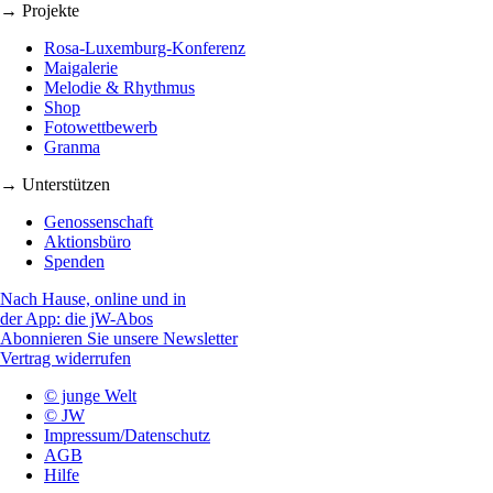
→ Projekte
Rosa-Luxemburg-Konferenz
Maigalerie
Melodie & Rhythmus
Shop
Fotowettbewerb
Granma
→ Unterstützen
Genossenschaft
Aktionsbüro
Spenden
Nach Hause, online und in
der App: die jW-Abos
Abonnieren Sie unsere Newsletter
Vertrag widerrufen
© junge Welt
© JW
Impressum/Datenschutz
AGB
Hilfe