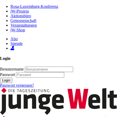
Zum
Rosa-Luxemburg-Konferenz
Inhalt
jW-Prozess
der
Aktionsbüro
Seite
Genossenschaft
Veranstaltungen
jW-Shop
Abo
Spende
Login
Benutzername
Passwort
Login
Passwort vergessen?