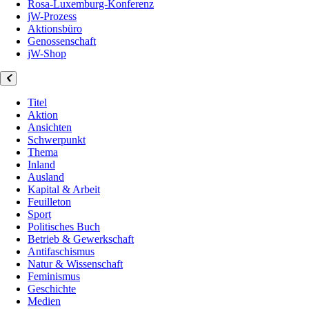
Rosa-Luxemburg-Konferenz
jW-Prozess
Aktionsbüro
Genossenschaft
jW-Shop
Titel
Aktion
Ansichten
Schwerpunkt
Thema
Inland
Ausland
Kapital & Arbeit
Feuilleton
Sport
Politisches Buch
Betrieb & Gewerkschaft
Antifaschismus
Natur & Wissenschaft
Feminismus
Geschichte
Medien