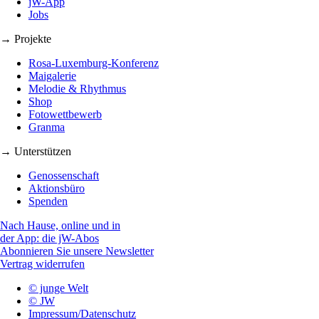
jW-App
Jobs
→ Projekte
Rosa-Luxemburg-Konferenz
Maigalerie
Melodie & Rhythmus
Shop
Fotowettbewerb
Granma
→ Unterstützen
Genossenschaft
Aktionsbüro
Spenden
Nach Hause, online und in
der App: die jW-Abos
Abonnieren Sie unsere Newsletter
Vertrag widerrufen
© junge Welt
© JW
Impressum/Datenschutz