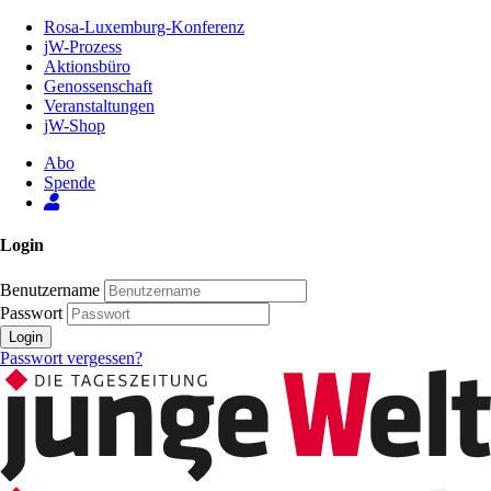
Zum
Rosa-Luxemburg-Konferenz
Inhalt
jW-Prozess
der
Aktionsbüro
Seite
Genossenschaft
Veranstaltungen
jW-Shop
Abo
Spende
Login
Benutzername
Passwort
Login
Passwort vergessen?