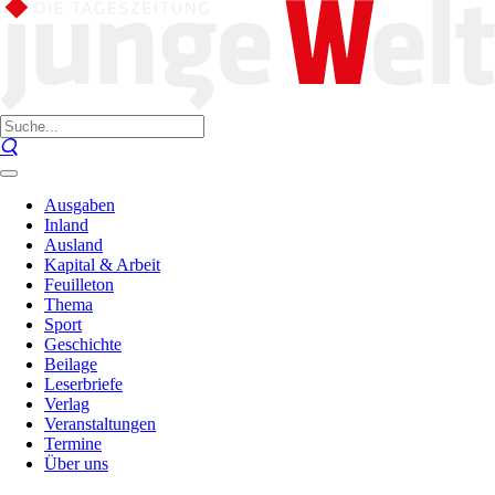
Ausgaben
Inland
Ausland
Kapital & Arbeit
Feuilleton
Thema
Sport
Geschichte
Beilage
Leserbriefe
Verlag
Veranstaltungen
Termine
Über uns