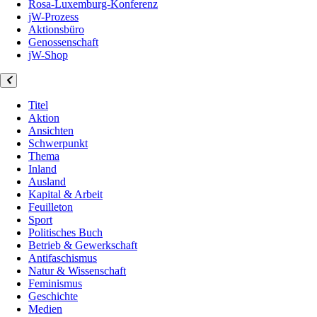
Rosa-Luxemburg-Konferenz
jW-Prozess
Aktionsbüro
Genossenschaft
jW-Shop
Titel
Aktion
Ansichten
Schwerpunkt
Thema
Inland
Ausland
Kapital & Arbeit
Feuilleton
Sport
Politisches Buch
Betrieb & Gewerkschaft
Antifaschismus
Natur & Wissenschaft
Feminismus
Geschichte
Medien