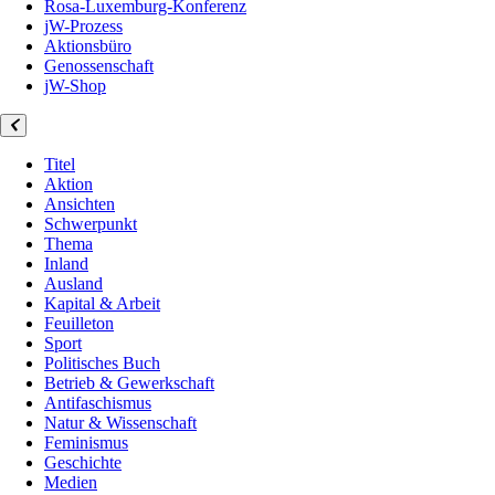
Rosa-Luxemburg-Konferenz
jW-Prozess
Aktionsbüro
Genossenschaft
jW-Shop
Titel
Aktion
Ansichten
Schwerpunkt
Thema
Inland
Ausland
Kapital & Arbeit
Feuilleton
Sport
Politisches Buch
Betrieb & Gewerkschaft
Antifaschismus
Natur & Wissenschaft
Feminismus
Geschichte
Medien