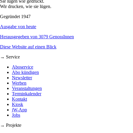
Sie lügen wie gedruckt.
Wir drucken, wie sie lügen.
Gegründet 1947
Ausgabe von heute
Herausgegeben von 3079 GenossInnen
Diese Website auf einen Blick
→ Service
Aboservice
Abo kündigen
Newsletter
Werben
Veranstaltungen
Terminkalender
Kontakt
Kiosk
jW-App
Jobs
→ Projekte