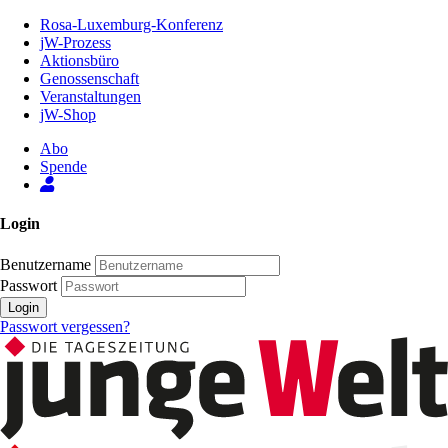
Zum
Rosa-Luxemburg-Konferenz
Inhalt
jW-Prozess
der
Aktionsbüro
Seite
Genossenschaft
Veranstaltungen
jW-Shop
Abo
Spende
Login
Benutzername
Passwort
Login
Passwort vergessen?