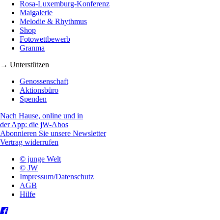
Rosa-Luxemburg-Konferenz
Maigalerie
Melodie & Rhythmus
Shop
Fotowettbewerb
Granma
→ Unterstützen
Genossenschaft
Aktionsbüro
Spenden
Nach Hause, online und in
der App: die jW-Abos
Abonnieren Sie unsere Newsletter
Vertrag widerrufen
© junge Welt
© JW
Impressum/Datenschutz
AGB
Hilfe