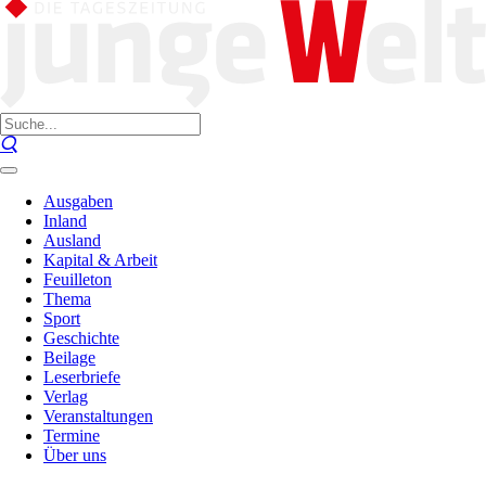
Ausgaben
Inland
Ausland
Kapital & Arbeit
Feuilleton
Thema
Sport
Geschichte
Beilage
Leserbriefe
Verlag
Veranstaltungen
Termine
Über uns