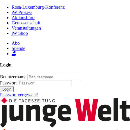
Zum
Rosa-Luxemburg-Konferenz
Inhalt
jW-Prozess
der
Aktionsbüro
Seite
Genossenschaft
Veranstaltungen
jW-Shop
Abo
Spende
Login
Benutzername
Passwort
Login
Passwort vergessen?