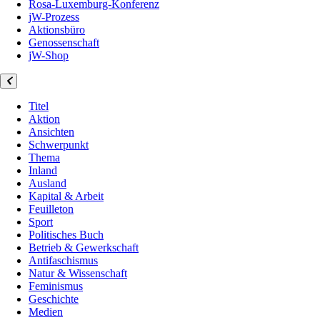
Rosa-Luxemburg-Konferenz
jW-Prozess
Aktionsbüro
Genossenschaft
jW-Shop
Titel
Aktion
Ansichten
Schwerpunkt
Thema
Inland
Ausland
Kapital & Arbeit
Feuilleton
Sport
Politisches Buch
Betrieb & Gewerkschaft
Antifaschismus
Natur & Wissenschaft
Feminismus
Geschichte
Medien