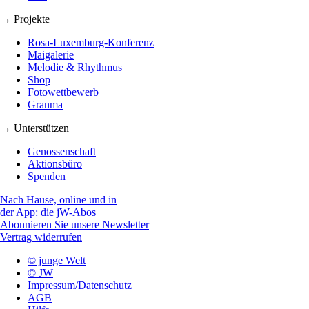
→ Projekte
Rosa-Luxemburg-Konferenz
Maigalerie
Melodie & Rhythmus
Shop
Fotowettbewerb
Granma
→ Unterstützen
Genossenschaft
Aktionsbüro
Spenden
Nach Hause, online und in
der App: die jW-Abos
Abonnieren Sie unsere Newsletter
Vertrag widerrufen
© junge Welt
© JW
Impressum/Datenschutz
AGB