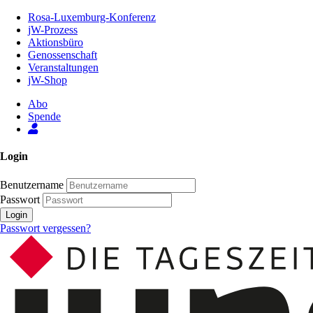
Zum
Rosa-Luxemburg-Konferenz
Inhalt
jW-Prozess
der
Aktionsbüro
Seite
Genossenschaft
Veranstaltungen
jW-Shop
Abo
Spende
Login
Benutzername
Passwort
Login
Passwort vergessen?