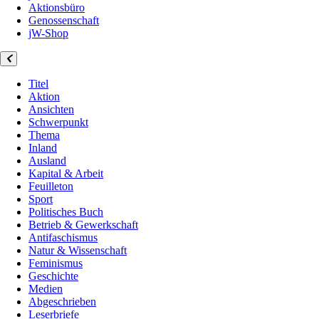
Aktionsbüro
Genossenschaft
jW-Shop
Titel
Aktion
Ansichten
Schwerpunkt
Thema
Inland
Ausland
Kapital & Arbeit
Feuilleton
Sport
Politisches Buch
Betrieb & Gewerkschaft
Antifaschismus
Natur & Wissenschaft
Feminismus
Geschichte
Medien
Abgeschrieben
Leserbriefe