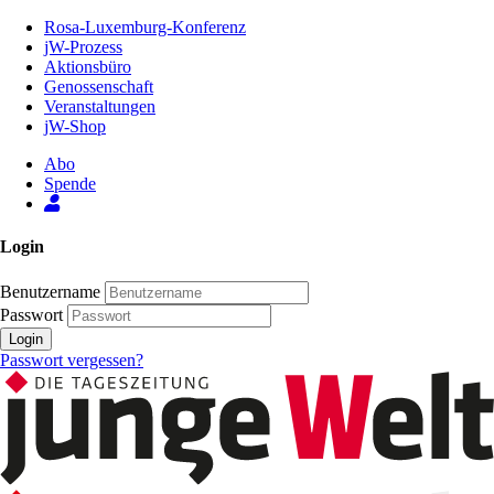
Zum
Rosa-Luxemburg-Konferenz
Inhalt
jW-Prozess
der
Aktionsbüro
Seite
Genossenschaft
Veranstaltungen
jW-Shop
Abo
Spende
Login
Benutzername
Passwort
Login
Passwort vergessen?