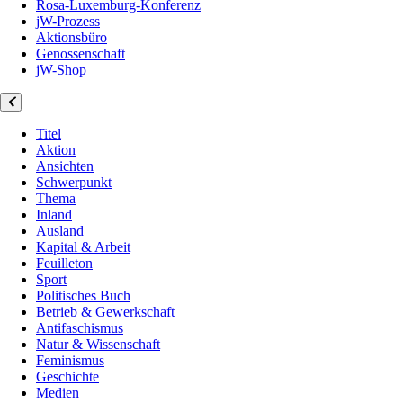
Rosa-Luxemburg-Konferenz
jW-Prozess
Aktionsbüro
Genossenschaft
jW-Shop
Titel
Aktion
Ansichten
Schwerpunkt
Thema
Inland
Ausland
Kapital & Arbeit
Feuilleton
Sport
Politisches Buch
Betrieb & Gewerkschaft
Antifaschismus
Natur & Wissenschaft
Feminismus
Geschichte
Medien