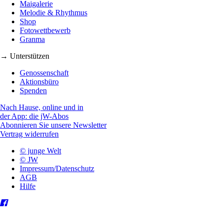
Maigalerie
Melodie & Rhythmus
Shop
Fotowettbewerb
Granma
→ Unterstützen
Genossenschaft
Aktionsbüro
Spenden
Nach Hause, online und in
der App: die jW-Abos
Abonnieren Sie unsere Newsletter
Vertrag widerrufen
© junge Welt
© JW
Impressum/Datenschutz
AGB
Hilfe