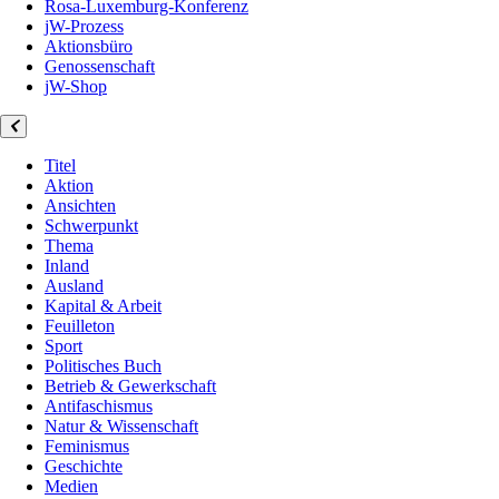
Rosa-Luxemburg-Konferenz
jW-Prozess
Aktionsbüro
Genossenschaft
jW-Shop
Titel
Aktion
Ansichten
Schwerpunkt
Thema
Inland
Ausland
Kapital & Arbeit
Feuilleton
Sport
Politisches Buch
Betrieb & Gewerkschaft
Antifaschismus
Natur & Wissenschaft
Feminismus
Geschichte
Medien