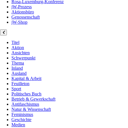
Rosa-Luxemburg-Konferenz
jW-Prozess
Aktionsbüro
Genossenschaft
jW-Shop
Titel
Aktion
Ansichten
Schwerpunkt
Thema
Inland
Ausland
Kapital & Arbeit
Feuilleton
Sport
Politisches Buch
Betrieb & Gewerkschaft
Antifaschismus
Natur & Wissenschaft
Feminismus
Geschichte
Medien