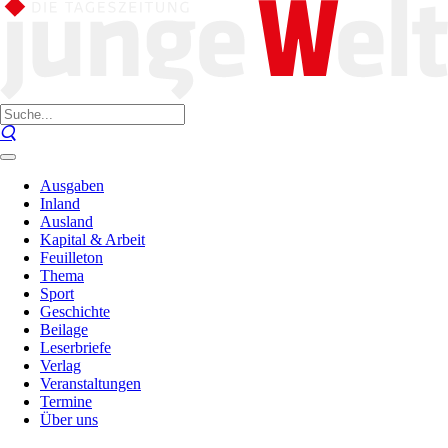
Ausgaben
Inland
Ausland
Kapital & Arbeit
Feuilleton
Thema
Sport
Geschichte
Beilage
Leserbriefe
Verlag
Veranstaltungen
Termine
Über uns