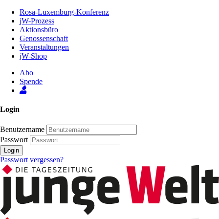
Zum
Rosa-Luxemburg-Konferenz
Inhalt
jW-Prozess
der
Aktionsbüro
Seite
Genossenschaft
Veranstaltungen
jW-Shop
Abo
Spende
Login
Benutzername
Passwort
Login
Passwort vergessen?