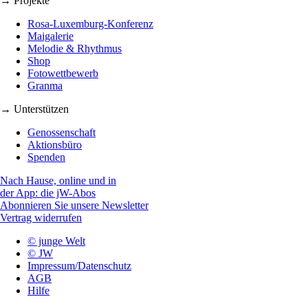
→ Projekte
Rosa-Luxemburg-Konferenz
Maigalerie
Melodie & Rhythmus
Shop
Fotowettbewerb
Granma
→ Unterstützen
Genossenschaft
Aktionsbüro
Spenden
Nach Hause, online und in
der App: die jW-Abos
Abonnieren Sie unsere Newsletter
Vertrag widerrufen
© junge Welt
© JW
Impressum/Datenschutz
AGB
Hilfe