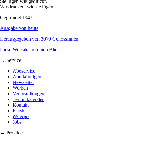
Sie lügen wie gedruckt.
Wir drucken, wie sie lügen.
Gegründet 1947
Ausgabe von heute
Herausgegeben von 3079 GenossInnen
Diese Website auf einen Blick
→ Service
Aboservice
Abo kündigen
Newsletter
Werben
Veranstaltungen
Terminkalender
Kontakt
Kiosk
jW-App
Jobs
→ Projekte