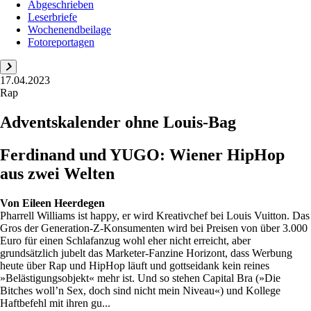
Abgeschrieben
Leserbriefe
Wochenendbeilage
Fotoreportagen
17.04.2023
Rap
Adventskalender ohne Louis-Bag
Ferdinand und YUGO: Wiener HipHop
aus zwei Welten
Von
Eileen Heerdegen
Pharrell Williams ist happy, er wird Kreativchef bei Louis ­Vuitton. Das
Gros der Generation-Z-Konsumenten wird bei Preisen von über 3.000
Euro für einen Schlafanzug wohl eher nicht erreicht, aber
grundsätzlich jubelt das Marketer-Fanzine Horizont, dass Werbung
heute über Rap und HipHop läuft und gottseidank kein reines
»Belästigungsobjekt« mehr ist. Und so stehen Capital Bra (»Die
Bitches woll’n Sex, doch sind nicht mein Niveau«) und Kollege
Haftbefehl mit ihren gu...