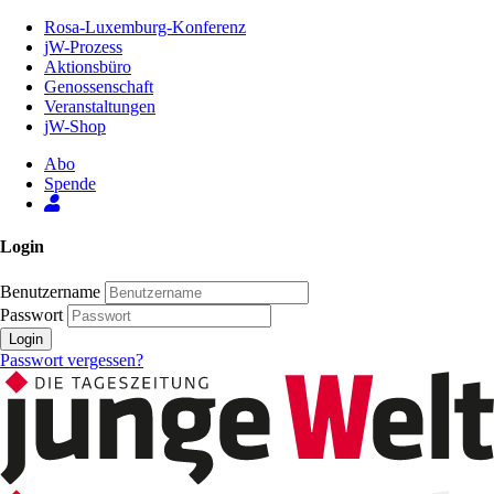
Zum
Rosa-Luxemburg-Konferenz
Inhalt
jW-Prozess
der
Aktionsbüro
Seite
Genossenschaft
Veranstaltungen
jW-Shop
Abo
Spende
Login
Benutzername
Passwort
Login
Passwort vergessen?