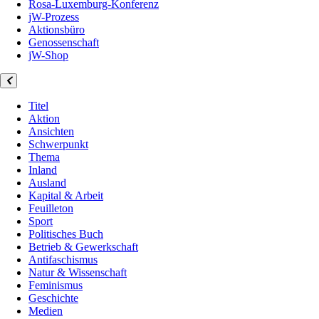
Rosa-Luxemburg-Konferenz
jW-Prozess
Aktionsbüro
Genossenschaft
jW-Shop
Titel
Aktion
Ansichten
Schwerpunkt
Thema
Inland
Ausland
Kapital & Arbeit
Feuilleton
Sport
Politisches Buch
Betrieb & Gewerkschaft
Antifaschismus
Natur & Wissenschaft
Feminismus
Geschichte
Medien