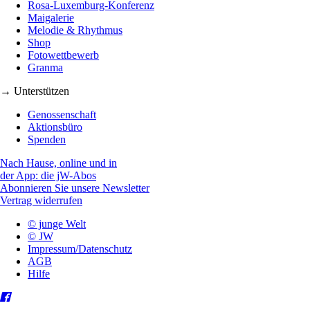
Rosa-Luxemburg-Konferenz
Maigalerie
Melodie & Rhythmus
Shop
Fotowettbewerb
Granma
→ Unterstützen
Genossenschaft
Aktionsbüro
Spenden
Nach Hause, online und in
der App: die jW-Abos
Abonnieren Sie unsere Newsletter
Vertrag widerrufen
© junge Welt
© JW
Impressum/Datenschutz
AGB
Hilfe