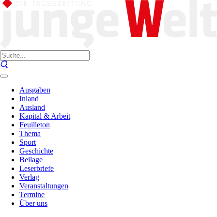
Ausgaben
Inland
Ausland
Kapital & Arbeit
Feuilleton
Thema
Sport
Geschichte
Beilage
Leserbriefe
Verlag
Veranstaltungen
Termine
Über uns