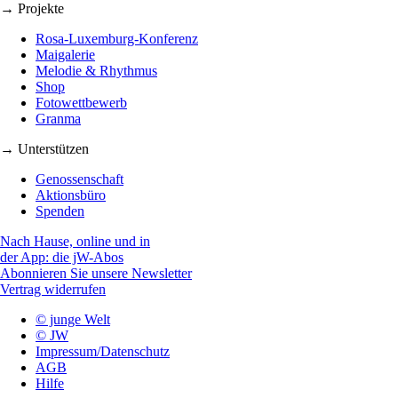
→ Projekte
Rosa-Luxemburg-Konferenz
Maigalerie
Melodie & Rhythmus
Shop
Fotowettbewerb
Granma
→ Unterstützen
Genossenschaft
Aktionsbüro
Spenden
Nach Hause, online und in
der App: die jW-Abos
Abonnieren Sie unsere Newsletter
Vertrag widerrufen
© junge Welt
© JW
Impressum/Datenschutz
AGB
Hilfe