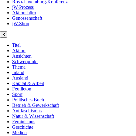
Rosa-Luxemburg-Konferenz
jW-Prozess
Aktionsbüro
Genossenschaft
jW-Shop
Titel
Aktion
Ansichten
Schwerpunkt
Thema
Inland
Ausland
Kapital & Arbeit
Feuilleton
Sport
Politisches Buch
Betrieb & Gewerkschaft
Antifaschismus
Natur & Wissenschaft
Feminismus
Geschichte
Medien