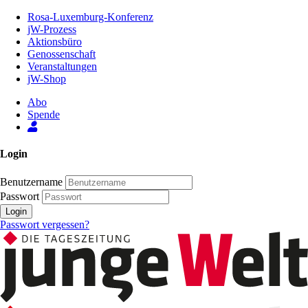
Zum
Rosa-Luxemburg-Konferenz
Inhalt
jW-Prozess
der
Aktionsbüro
Seite
Genossenschaft
Veranstaltungen
jW-Shop
Abo
Spende
Login
Benutzername
Passwort
Login
Passwort vergessen?