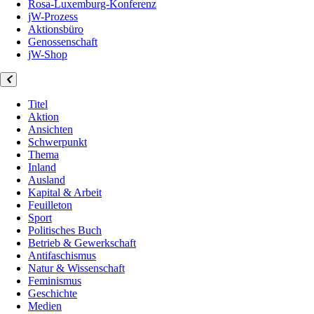
Rosa-Luxemburg-Konferenz
jW-Prozess
Aktionsbüro
Genossenschaft
jW-Shop
Titel
Aktion
Ansichten
Schwerpunkt
Thema
Inland
Ausland
Kapital & Arbeit
Feuilleton
Sport
Politisches Buch
Betrieb & Gewerkschaft
Antifaschismus
Natur & Wissenschaft
Feminismus
Geschichte
Medien