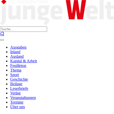
Ausgaben
Inland
Ausland
Kapital & Arbeit
Feuilleton
Thema
Sport
Geschichte
Beilage
Leserbriefe
Verlag
Veranstaltungen
Termine
Über uns