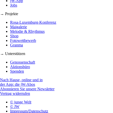
jW-App
Jobs
→ Projekte
Rosa-Luxemburg-Konferenz
Maigalerie
Melodie & Rhythmus
Shop
Fotowettbewerb
Granma
→ Unterstützen
Genossenschaft
Aktionsbüro
Spenden
Nach Hause, online und in
der App: die jW-Abos
Abonnieren Sie unsere Newsletter
Vertrag widerrufen
© junge Welt
© JW
Impressum/Datenschutz