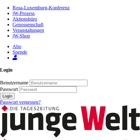
Zum
Rosa-Luxemburg-Konferenz
Inhalt
jW-Prozess
der
Aktionsbüro
Seite
Genossenschaft
Veranstaltungen
jW-Shop
Abo
Spende
Login
Benutzername
Passwort
Login
Passwort vergessen?