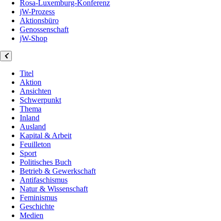
Rosa-Luxemburg-Konferenz
jW-Prozess
Aktionsbüro
Genossenschaft
jW-Shop
Titel
Aktion
Ansichten
Schwerpunkt
Thema
Inland
Ausland
Kapital & Arbeit
Feuilleton
Sport
Politisches Buch
Betrieb & Gewerkschaft
Antifaschismus
Natur & Wissenschaft
Feminismus
Geschichte
Medien