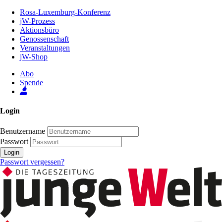
Zum
Rosa-Luxemburg-Konferenz
Inhalt
jW-Prozess
der
Aktionsbüro
Seite
Genossenschaft
Veranstaltungen
jW-Shop
Abo
Spende
Login
Benutzername
Passwort
Login
Passwort vergessen?