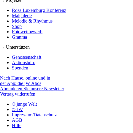
→ Projekte
Rosa-Luxemburg-Konferenz
Maigalerie
Melodie & Rhythmus
Shop
Fotowettbewerb
Granma
→ Unterstützen
Genossenschaft
Aktionsbüro
Spenden
Nach Hause, online und in
der App: die jW-Abos
Abonnieren Sie unsere Newsletter
Vertrag widerrufen
© junge Welt
© JW
Impressum/Datenschutz
AGB
Hilfe