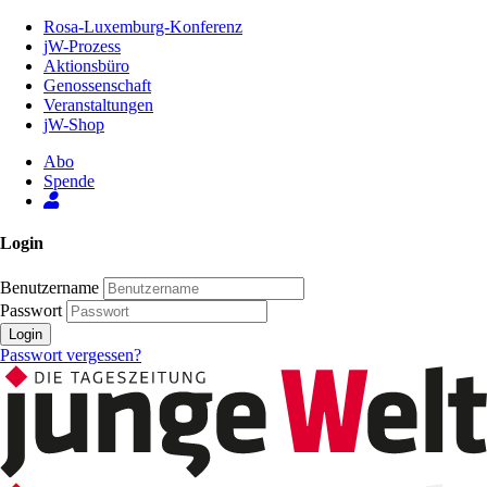
Zum
Rosa-Luxemburg-Konferenz
Inhalt
jW-Prozess
der
Aktionsbüro
Seite
Genossenschaft
Veranstaltungen
jW-Shop
Abo
Spende
Login
Benutzername
Passwort
Login
Passwort vergessen?