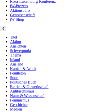
Rosa-Luxemburg-Konferenz
jW-Prozess
Aktionsbüro
Genossenschaft
jW-Shop
Titel
Aktion
Ansichten
Schwerpunkt
Thema
Inland
Ausland
Kapital & Arbeit
Feuilleton
Sport
Politisches Buch
Betrieb & Gewerkschaft
Antifaschismus
Natur & Wissenschaft
Feminismus
Geschichte
Medien