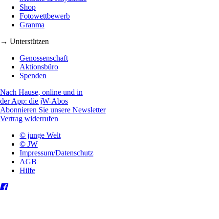
Shop
Fotowettbewerb
Granma
→ Unterstützen
Genossenschaft
Aktionsbüro
Spenden
Nach Hause, online und in
der App: die jW-Abos
Abonnieren Sie unsere Newsletter
Vertrag widerrufen
© junge Welt
© JW
Impressum/Datenschutz
AGB
Hilfe