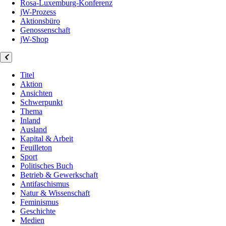
Rosa-Luxemburg-Konferenz
jW-Prozess
Aktionsbüro
Genossenschaft
jW-Shop
Titel
Aktion
Ansichten
Schwerpunkt
Thema
Inland
Ausland
Kapital & Arbeit
Feuilleton
Sport
Politisches Buch
Betrieb & Gewerkschaft
Antifaschismus
Natur & Wissenschaft
Feminismus
Geschichte
Medien