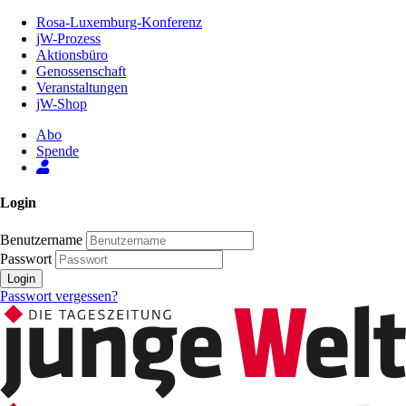
Zum
Rosa-Luxemburg-Konferenz
Inhalt
jW-Prozess
der
Aktionsbüro
Seite
Genossenschaft
Veranstaltungen
jW-Shop
Abo
Spende
Login
Benutzername
Passwort
Login
Passwort vergessen?