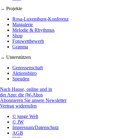
→ Projekte
Rosa-Luxemburg-Konferenz
Maigalerie
Melodie & Rhythmus
Shop
Fotowettbewerb
Granma
→ Unterstützen
Genossenschaft
Aktionsbüro
Spenden
Nach Hause, online und in
der App: die jW-Abos
Abonnieren Sie unsere Newsletter
Vertrag widerrufen
© junge Welt
© JW
Impressum/Datenschutz
AGB