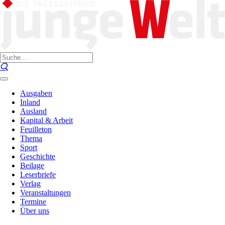
Ausgaben
Inland
Ausland
Kapital & Arbeit
Feuilleton
Thema
Sport
Geschichte
Beilage
Leserbriefe
Verlag
Veranstaltungen
Termine
Über uns