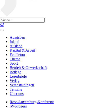
Ausgaben
Inland
Ausland
Kapital & Arbeit
Feuilleton
Thema
Sport
Betrieb & Gewerkschaft
Beilage
Leserbriefe
Verlag
Veranstaltungen
Termine
Über uns
Rosa-Luxemburg-Konferenz
jW-Prozess