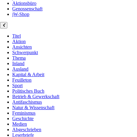
Aktionsbüro
Genossenschaft
jW-Shop
Titel
Aktion
Ansichten
Schwerpunkt
Thema
Inland
Ausland
Kapital & Arbeit
Feuilleton
Sport
Politisches Buch
Betrieb & Gewerkschaft
Antifaschismus
Natur & Wissenschaft
Feminismus
Geschichte
Medien
Abgeschrieben
Leserbriefe