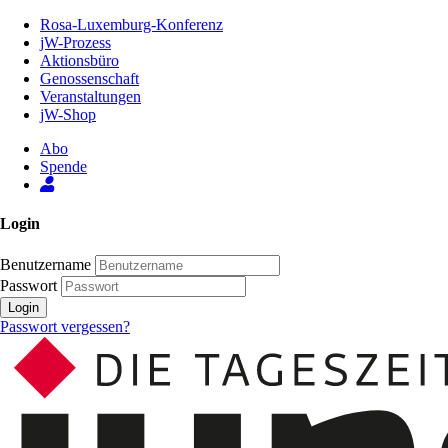
Zum
Rosa-Luxemburg-Konferenz
Inhalt
jW-Prozess
der
Aktionsbüro
Seite
Genossenschaft
Veranstaltungen
jW-Shop
Abo
Spende
Login
Benutzername
Passwort
Login
Passwort vergessen?