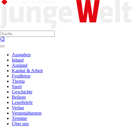
Ausgaben
Inland
Ausland
Kapital & Arbeit
Feuilleton
Thema
Sport
Geschichte
Beilage
Leserbriefe
Verlag
Veranstaltungen
Termine
Über uns