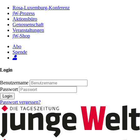
Zum
Rosa-Luxemburg-Konferenz
Inhalt
jW-Prozess
der
Aktionsbüro
Seite
Genossenschaft
Veranstaltungen
jW-Shop
Abo
Spende
Login
Benutzername
Passwort
Login
Passwort vergessen?