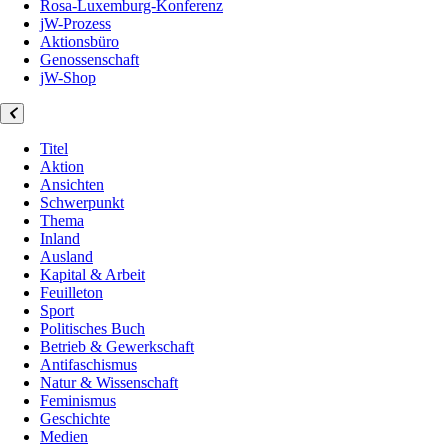
Rosa-Luxemburg-Konferenz
jW-Prozess
Aktionsbüro
Genossenschaft
jW-Shop
Titel
Aktion
Ansichten
Schwerpunkt
Thema
Inland
Ausland
Kapital & Arbeit
Feuilleton
Sport
Politisches Buch
Betrieb & Gewerkschaft
Antifaschismus
Natur & Wissenschaft
Feminismus
Geschichte
Medien