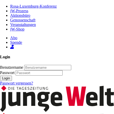
Zum
Rosa-Luxemburg-Konferenz
Inhalt
jW-Prozess
der
Aktionsbüro
Seite
Genossenschaft
Veranstaltungen
jW-Shop
Abo
Spende
Login
Benutzername
Passwort
Login
Passwort vergessen?