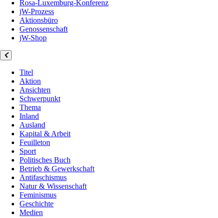
Rosa-Luxemburg-Konferenz
jW-Prozess
Aktionsbüro
Genossenschaft
jW-Shop
Titel
Aktion
Ansichten
Schwerpunkt
Thema
Inland
Ausland
Kapital & Arbeit
Feuilleton
Sport
Politisches Buch
Betrieb & Gewerkschaft
Antifaschismus
Natur & Wissenschaft
Feminismus
Geschichte
Medien