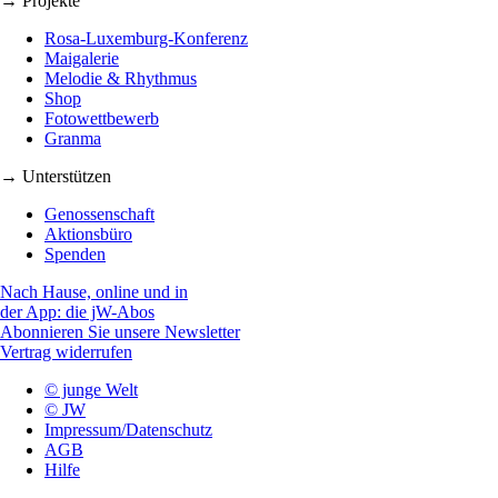
→ Projekte
Rosa-Luxemburg-Konferenz
Maigalerie
Melodie & Rhythmus
Shop
Fotowettbewerb
Granma
→ Unterstützen
Genossenschaft
Aktionsbüro
Spenden
Nach Hause, online und in
der App: die jW-Abos
Abonnieren Sie unsere Newsletter
Vertrag widerrufen
© junge Welt
© JW
Impressum/Datenschutz
AGB
Hilfe