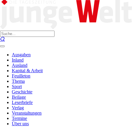
Ausgaben
Inland
Ausland
Kapital & Arbeit
Feuilleton
Thema
Sport
Geschichte
Beilage
Leserbriefe
Verlag
Veranstaltungen
Termine
Über uns