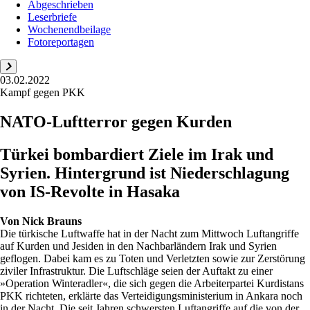
Abgeschrieben
Leserbriefe
Wochenendbeilage
Fotoreportagen
03.02.2022
Kampf gegen PKK
NATO-Luftterror gegen Kurden
Türkei bombardiert Ziele im Irak und
Syrien. Hintergrund ist Niederschlagung
von IS-Revolte in Hasaka
Von
Nick Brauns
Die türkische Luftwaffe hat in der Nacht zum Mittwoch Luftangriffe
auf Kurden und Jesiden in den Nachbarländern Irak und Syrien
geflogen. Dabei kam es zu Toten und Verletzten sowie zur Zerstörung
ziviler Infrastruktur. Die Luftschläge seien der Auftakt zu einer
»Operation Winteradler«, die sich gegen die Arbeiterpartei Kurdistans
PKK richteten, erklärte das Verteidigungsministerium in Ankara noch
in der Nacht. Die seit Jahren schwersten Luftangriffe auf die von der ...