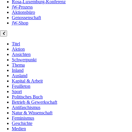
Rosa-Luxemburg-Konferenz
jW-Prozess
Aktionsbüro
Genossenschaft
jW-Shop
Titel
Aktion
Ansichten
Schwerpunkt
Thema
Inland
Ausland
Kapital & Arbeit
Feuilleton
Sport
Politisches Buch
Betrieb & Gewerkschaft
Antifaschismus
Natur & Wissenschaft
Feminismus
Geschichte
Medien