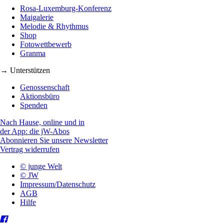
Rosa-Luxemburg-Konferenz
Maigalerie
Melodie & Rhythmus
Shop
Fotowettbewerb
Granma
→ Unterstützen
Genossenschaft
Aktionsbüro
Spenden
Nach Hause, online und in
der App: die jW-Abos
Abonnieren Sie unsere Newsletter
Vertrag widerrufen
© junge Welt
© JW
Impressum/Datenschutz
AGB
Hilfe