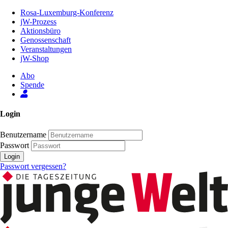
Zum
Rosa-Luxemburg-Konferenz
Inhalt
jW-Prozess
der
Aktionsbüro
Seite
Genossenschaft
Veranstaltungen
jW-Shop
Abo
Spende
Login
Benutzername
Passwort
Login
Passwort vergessen?