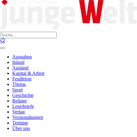
Ausgaben
Inland
Ausland
Kapital & Arbeit
Feuilleton
Thema
Sport
Geschichte
Beilage
Leserbriefe
Verlag
Veranstaltungen
Termine
Über uns