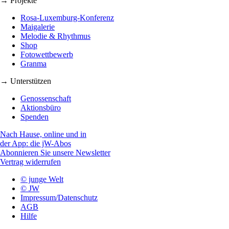
→ Projekte
Rosa-Luxemburg-Konferenz
Maigalerie
Melodie & Rhythmus
Shop
Fotowettbewerb
Granma
→ Unterstützen
Genossenschaft
Aktionsbüro
Spenden
Nach Hause, online und in
der App: die jW-Abos
Abonnieren Sie unsere Newsletter
Vertrag widerrufen
© junge Welt
© JW
Impressum/Datenschutz
AGB
Hilfe