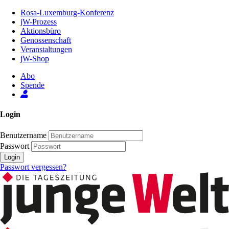
Zum
Rosa-Luxemburg-Konferenz
Inhalt
jW-Prozess
der
Aktionsbüro
Seite
Genossenschaft
Veranstaltungen
jW-Shop
Abo
Spende
Login
Benutzername
Passwort
Login
Passwort vergessen?