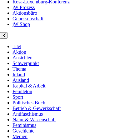
Rosa-Luxemburg-Konferenz
jW-Prozess
Aktionsbüro
Genossenschaft
jW-Shop
Titel
Aktion
Ansichten
Schwerpunkt
Thema
Inland
Ausland
Kapital & Arbeit
Feuilleton
Sport
Politisches Buch
Betrieb & Gewerkschaft
Antifaschismus
Natur & Wissenschaft
Feminismus
Geschichte
Medien