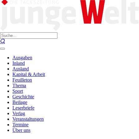
Ausgaben
Inland
Ausland
Kapital & Arbeit
Feuilleton
Thema
Sport
Geschichte
Beilage
Leserbriefe
Verlag
Veranstaltungen
Termine
Über uns