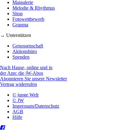
Maigalerie
Melodie & Rhythmus
Shop
Fotowettbewerb
Granma
→ Unterstützen
Genossenschaft
Aktionsbüro
Spenden
Nach Hause, online und in
der App: die jW-Abos
Abonnieren Sie unsere Newsletter
Vertrag widerrufen
© junge Welt
© JW
Impressum/Datenschutz
AGB
Hilfe