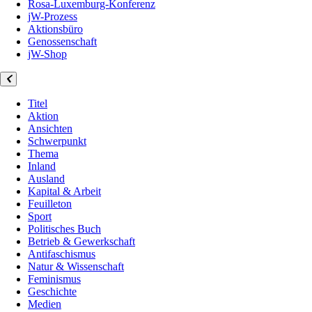
Rosa-Luxemburg-Konferenz
jW-Prozess
Aktionsbüro
Genossenschaft
jW-Shop
Titel
Aktion
Ansichten
Schwerpunkt
Thema
Inland
Ausland
Kapital & Arbeit
Feuilleton
Sport
Politisches Buch
Betrieb & Gewerkschaft
Antifaschismus
Natur & Wissenschaft
Feminismus
Geschichte
Medien