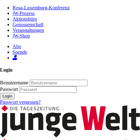
Zum
Rosa-Luxemburg-Konferenz
Inhalt
jW-Prozess
der
Aktionsbüro
Seite
Genossenschaft
Veranstaltungen
jW-Shop
Abo
Spende
Login
Benutzername
Passwort
Login
Passwort vergessen?