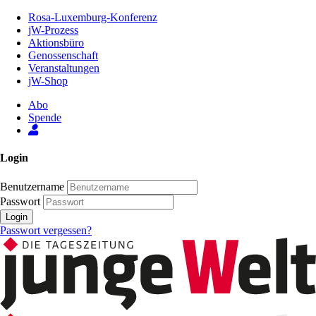
Zum
Rosa-Luxemburg-Konferenz
Inhalt
jW-Prozess
der
Aktionsbüro
Seite
Genossenschaft
Veranstaltungen
jW-Shop
Abo
Spende
Login
Benutzername
Passwort
Login
Passwort vergessen?