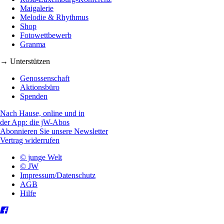
Maigalerie
Melodie & Rhythmus
Shop
Fotowettbewerb
Granma
→ Unterstützen
Genossenschaft
Aktionsbüro
Spenden
Nach Hause, online und in
der App: die jW-Abos
Abonnieren Sie unsere Newsletter
Vertrag widerrufen
© junge Welt
© JW
Impressum/Datenschutz
AGB
Hilfe