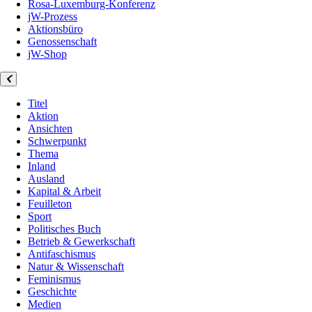
Rosa-Luxemburg-Konferenz
jW-Prozess
Aktionsbüro
Genossenschaft
jW-Shop
Titel
Aktion
Ansichten
Schwerpunkt
Thema
Inland
Ausland
Kapital & Arbeit
Feuilleton
Sport
Politisches Buch
Betrieb & Gewerkschaft
Antifaschismus
Natur & Wissenschaft
Feminismus
Geschichte
Medien