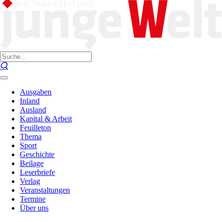
Ausgaben
Inland
Ausland
Kapital & Arbeit
Feuilleton
Thema
Sport
Geschichte
Beilage
Leserbriefe
Verlag
Veranstaltungen
Termine
Über uns