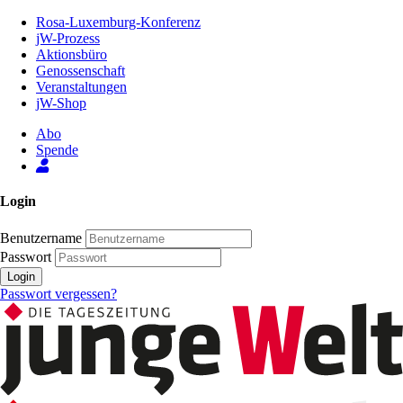
Zum
Rosa-Luxemburg-Konferenz
Inhalt
jW-Prozess
der
Aktionsbüro
Seite
Genossenschaft
Veranstaltungen
jW-Shop
Abo
Spende
Login
Benutzername
Passwort
Login
Passwort vergessen?