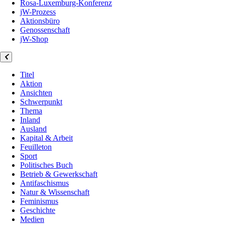
Rosa-Luxemburg-Konferenz
jW-Prozess
Aktionsbüro
Genossenschaft
jW-Shop
Titel
Aktion
Ansichten
Schwerpunkt
Thema
Inland
Ausland
Kapital & Arbeit
Feuilleton
Sport
Politisches Buch
Betrieb & Gewerkschaft
Antifaschismus
Natur & Wissenschaft
Feminismus
Geschichte
Medien