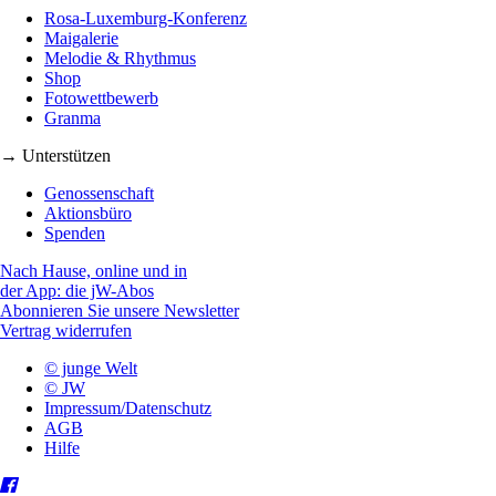
Rosa-Luxemburg-Konferenz
Maigalerie
Melodie & Rhythmus
Shop
Fotowettbewerb
Granma
→ Unterstützen
Genossenschaft
Aktionsbüro
Spenden
Nach Hause, online und in
der App: die jW-Abos
Abonnieren Sie unsere Newsletter
Vertrag widerrufen
© junge Welt
© JW
Impressum/Datenschutz
AGB
Hilfe