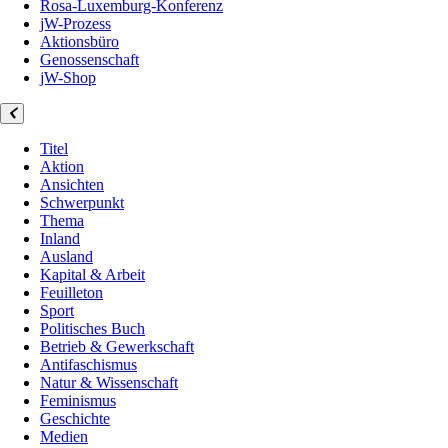
Rosa-Luxemburg-Konferenz
jW-Prozess
Aktionsbüro
Genossenschaft
jW-Shop
Titel
Aktion
Ansichten
Schwerpunkt
Thema
Inland
Ausland
Kapital & Arbeit
Feuilleton
Sport
Politisches Buch
Betrieb & Gewerkschaft
Antifaschismus
Natur & Wissenschaft
Feminismus
Geschichte
Medien