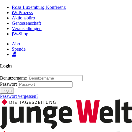
Zum
Rosa-Luxemburg-Konferenz
Inhalt
jW-Prozess
der
Aktionsbüro
Seite
Genossenschaft
Veranstaltungen
jW-Shop
Abo
Spende
Login
Benutzername
Passwort
Login
Passwort vergessen?