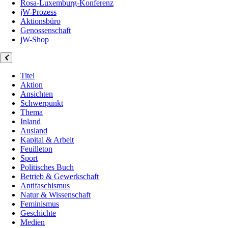
Rosa-Luxemburg-Konferenz
jW-Prozess
Aktionsbüro
Genossenschaft
jW-Shop
Titel
Aktion
Ansichten
Schwerpunkt
Thema
Inland
Ausland
Kapital & Arbeit
Feuilleton
Sport
Politisches Buch
Betrieb & Gewerkschaft
Antifaschismus
Natur & Wissenschaft
Feminismus
Geschichte
Medien