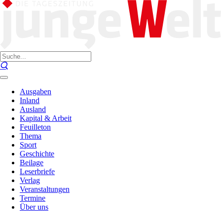
Ausgaben
Inland
Ausland
Kapital & Arbeit
Feuilleton
Thema
Sport
Geschichte
Beilage
Leserbriefe
Verlag
Veranstaltungen
Termine
Über uns