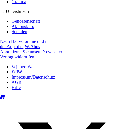
Granma
→ Unterstützen
Genossenschaft
Aktionsbüro
Spenden
Nach Hause, online und in
der App: die jW-Abos
Abonnieren Sie unsere Newsletter
Vertrag widerrufen
© junge Welt
© JW
Impressum/Datenschutz
AGB
Hilfe