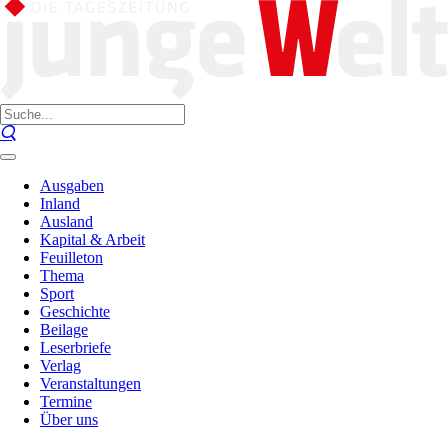
Ausgaben
Inland
Ausland
Kapital & Arbeit
Feuilleton
Thema
Sport
Geschichte
Beilage
Leserbriefe
Verlag
Veranstaltungen
Termine
Über uns