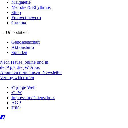
Maigalerie
Melodie & Rhythmus
Shop
Fotowettbewerb
Granma
→ Unterstützen
Genossenschaft
Aktionsbüro
Spenden
Nach Hause, online und in
der App: die jW-Abos
Abonnieren Sie unsere Newsletter
Vertrag widerrufen
© junge Welt
© JW
Impressum/Datenschutz
AGB
Hilfe