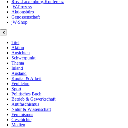
Rosa-Luxemburg-Konferenz
jW-Prozess
Aktionsbüro
Genossenschaft
jW-Shop
Titel
Aktion
Ansichten
Schwerpunkt
Thema
Inland
Ausland
Kapital & Arbeit
Feuilleton
Sport
Politisches Buch
Betrieb & Gewerkschaft
Antifaschismus
Natur & Wissenschaft
Feminismus
Geschichte
Medien