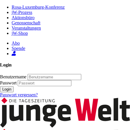
Zum
Rosa-Luxemburg-Konferenz
Inhalt
jW-Prozess
der
Aktionsbüro
Seite
Genossenschaft
Veranstaltungen
jW-Shop
Abo
Spende
Login
Benutzername
Passwort
Login
Passwort vergessen?