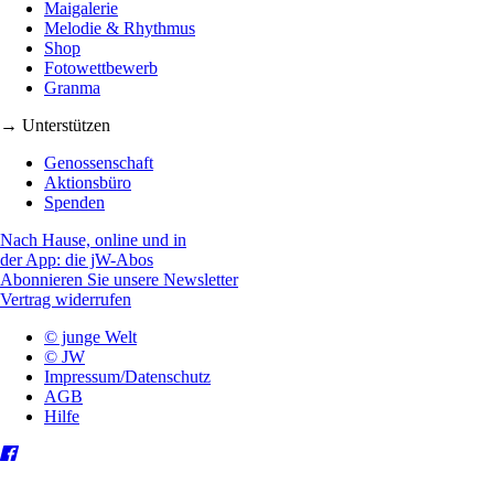
Maigalerie
Melodie & Rhythmus
Shop
Fotowettbewerb
Granma
→ Unterstützen
Genossenschaft
Aktionsbüro
Spenden
Nach Hause, online und in
der App: die jW-Abos
Abonnieren Sie unsere Newsletter
Vertrag widerrufen
© junge Welt
© JW
Impressum/Datenschutz
AGB
Hilfe