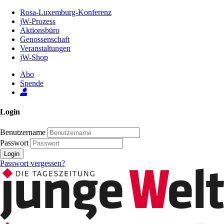
Zum
Rosa-Luxemburg-Konferenz
Inhalt
jW-Prozess
der
Aktionsbüro
Seite
Genossenschaft
Veranstaltungen
jW-Shop
Abo
Spende
Login
Benutzername
Passwort
Login
Passwort vergessen?