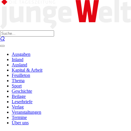
Ausgaben
Inland
Ausland
Kapital & Arbeit
Feuilleton
Thema
Sport
Geschichte
Beilage
Leserbriefe
Verlag
Veranstaltungen
Termine
Über uns