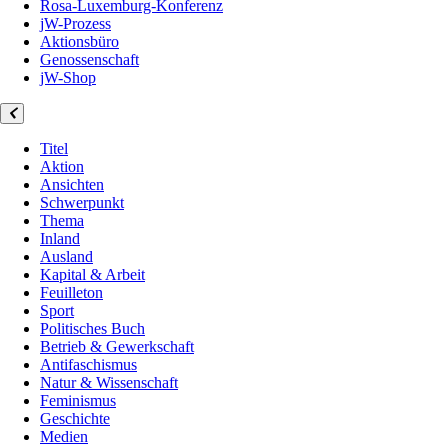
Rosa-Luxemburg-Konferenz
jW-Prozess
Aktionsbüro
Genossenschaft
jW-Shop
Titel
Aktion
Ansichten
Schwerpunkt
Thema
Inland
Ausland
Kapital & Arbeit
Feuilleton
Sport
Politisches Buch
Betrieb & Gewerkschaft
Antifaschismus
Natur & Wissenschaft
Feminismus
Geschichte
Medien