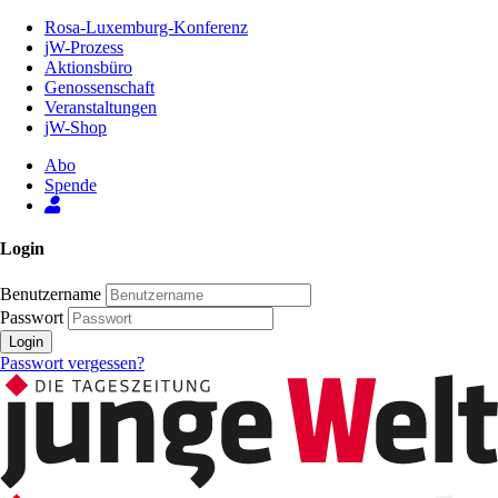
Zum
Rosa-Luxemburg-Konferenz
Inhalt
jW-Prozess
der
Aktionsbüro
Seite
Genossenschaft
Veranstaltungen
jW-Shop
Abo
Spende
Login
Benutzername
Passwort
Login
Passwort vergessen?