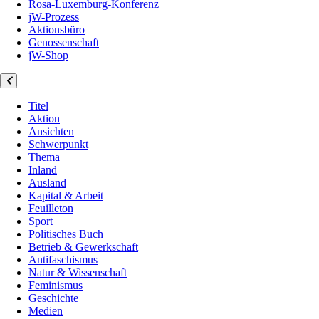
Rosa-Luxemburg-Konferenz
jW-Prozess
Aktionsbüro
Genossenschaft
jW-Shop
Titel
Aktion
Ansichten
Schwerpunkt
Thema
Inland
Ausland
Kapital & Arbeit
Feuilleton
Sport
Politisches Buch
Betrieb & Gewerkschaft
Antifaschismus
Natur & Wissenschaft
Feminismus
Geschichte
Medien