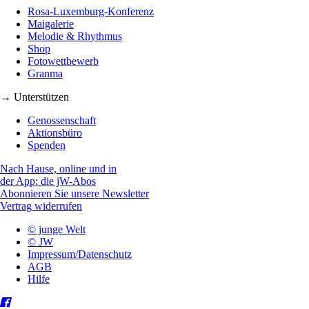
Rosa-Luxemburg-Konferenz
Maigalerie
Melodie & Rhythmus
Shop
Fotowettbewerb
Granma
→ Unterstützen
Genossenschaft
Aktionsbüro
Spenden
Nach Hause, online und in
der App: die jW-Abos
Abonnieren Sie unsere Newsletter
Vertrag widerrufen
© junge Welt
© JW
Impressum/Datenschutz
AGB
Hilfe