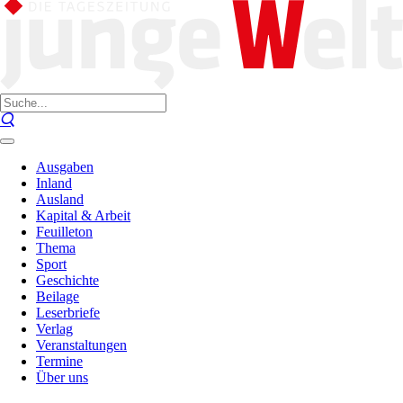
Ausgaben
Inland
Ausland
Kapital & Arbeit
Feuilleton
Thema
Sport
Geschichte
Beilage
Leserbriefe
Verlag
Veranstaltungen
Termine
Über uns