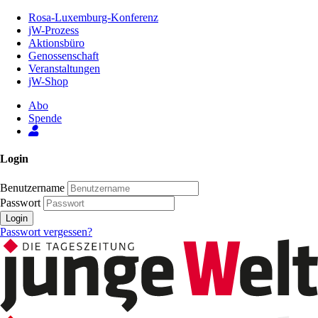
Zum
Rosa-Luxemburg-Konferenz
Inhalt
jW-Prozess
der
Aktionsbüro
Seite
Genossenschaft
Veranstaltungen
jW-Shop
Abo
Spende
Login
Benutzername
Passwort
Login
Passwort vergessen?