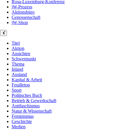
Rosa-Luxemburg-Konferenz
jW-Prozess
Aktionsbüro
Genossenschaft
jW-Shop
Titel
Aktion
Ansichten
Schwerpunkt
Thema
Inland
Ausland
Kapital & Arbeit
Feuilleton
Sport
Politisches Buch
Betrieb & Gewerkschaft
Antifaschismus
Natur & Wissenschaft
Feminismus
Geschichte
Medien