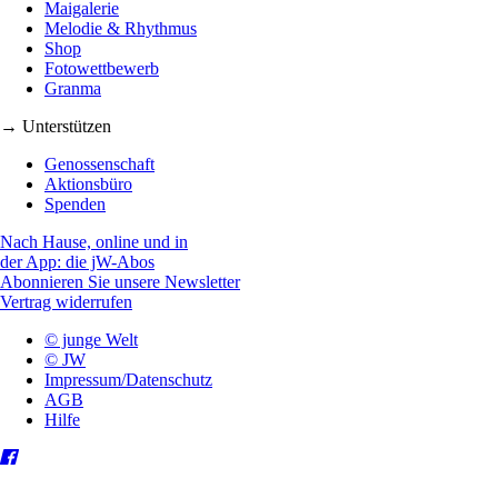
Maigalerie
Melodie & Rhythmus
Shop
Fotowettbewerb
Granma
→ Unterstützen
Genossenschaft
Aktionsbüro
Spenden
Nach Hause, online und in
der App: die jW-Abos
Abonnieren Sie unsere Newsletter
Vertrag widerrufen
© junge Welt
© JW
Impressum/Datenschutz
AGB
Hilfe