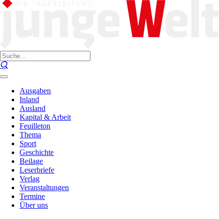
Ausgaben
Inland
Ausland
Kapital & Arbeit
Feuilleton
Thema
Sport
Geschichte
Beilage
Leserbriefe
Verlag
Veranstaltungen
Termine
Über uns