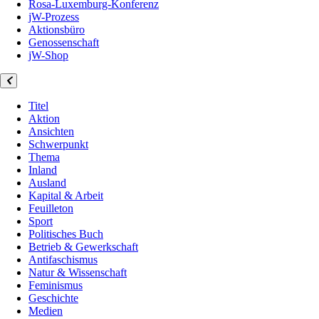
Rosa-Luxemburg-Konferenz
jW-Prozess
Aktionsbüro
Genossenschaft
jW-Shop
Titel
Aktion
Ansichten
Schwerpunkt
Thema
Inland
Ausland
Kapital & Arbeit
Feuilleton
Sport
Politisches Buch
Betrieb & Gewerkschaft
Antifaschismus
Natur & Wissenschaft
Feminismus
Geschichte
Medien