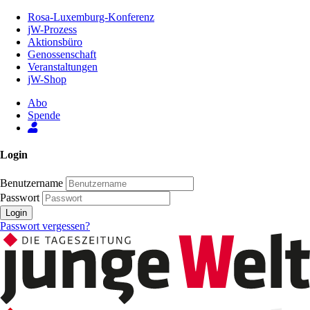
Zum
Rosa-Luxemburg-Konferenz
Inhalt
jW-Prozess
der
Aktionsbüro
Seite
Genossenschaft
Veranstaltungen
jW-Shop
Abo
Spende
Login
Benutzername
Passwort
Login
Passwort vergessen?