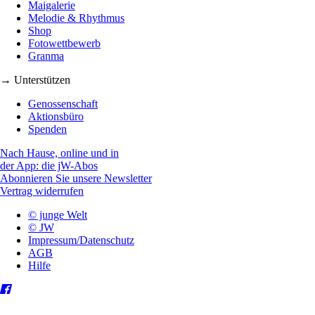
Maigalerie
Melodie & Rhythmus
Shop
Fotowettbewerb
Granma
→ Unterstützen
Genossenschaft
Aktionsbüro
Spenden
Nach Hause, online und in
der App: die jW-Abos
Abonnieren Sie unsere Newsletter
Vertrag widerrufen
© junge Welt
© JW
Impressum/Datenschutz
AGB
Hilfe