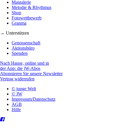
Maigalerie
Melodie & Rhythmus
Shop
Fotowettbewerb
Granma
→ Unterstützen
Genossenschaft
Aktionsbüro
Spenden
Nach Hause, online und in
der App: die jW-Abos
Abonnieren Sie unsere Newsletter
Vertrag widerrufen
© junge Welt
© JW
Impressum/Datenschutz
AGB
Hilfe