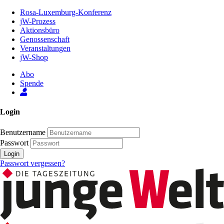
Zum
Rosa-Luxemburg-Konferenz
Inhalt
jW-Prozess
der
Aktionsbüro
Seite
Genossenschaft
Veranstaltungen
jW-Shop
Abo
Spende
Login
Benutzername
Passwort
Login
Passwort vergessen?