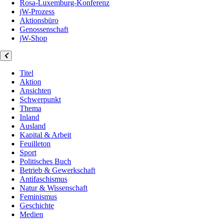
Rosa-Luxemburg-Konferenz
jW-Prozess
Aktionsbüro
Genossenschaft
jW-Shop
Titel
Aktion
Ansichten
Schwerpunkt
Thema
Inland
Ausland
Kapital & Arbeit
Feuilleton
Sport
Politisches Buch
Betrieb & Gewerkschaft
Antifaschismus
Natur & Wissenschaft
Feminismus
Geschichte
Medien