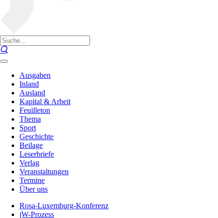
Ausgaben
Inland
Ausland
Kapital & Arbeit
Feuilleton
Thema
Sport
Geschichte
Beilage
Leserbriefe
Verlag
Veranstaltungen
Termine
Über uns
Rosa-Luxemburg-Konferenz
jW-Prozess