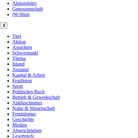
Aktionsbüro
Genossenschaft
jW-Shop
Titel
Aktion
Ansichten
Schwerpunkt
Thema
Inland
Ausland
Kapital & Arbeit
Feuilleton
Sport
Politisches Buch
Betrieb & Gewerkschaft
Antifaschismus
Natur & Wissenschaft
Feminismus
Geschichte
Medien
Abgeschrieben
Leserbriefe