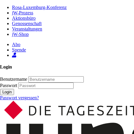
Zum
Rosa-Luxemburg-Konferenz
Inhalt
jW-Prozess
der
Aktionsbüro
Seite
Genossenschaft
Veranstaltungen
jW-Shop
Abo
Spende
Login
Benutzername
Passwort
Login
Passwort vergessen?