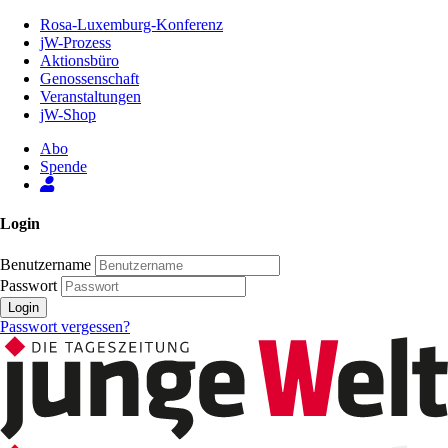
Zum
Rosa-Luxemburg-Konferenz
Inhalt
jW-Prozess
der
Aktionsbüro
Seite
Genossenschaft
Veranstaltungen
jW-Shop
Abo
Spende
Login
Benutzername
Passwort
Login
Passwort vergessen?