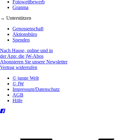
Fotowettbewerb
Granma
→ Unterstützen
Genossenschaft
Aktionsbüro
Spenden
Nach Hause, online und in
der App: die jW-Abos
Abonnieren Sie unsere Newsletter
Vertrag widerrufen
© junge Welt
© JW
Impressum/Datenschutz
AGB
Hilfe