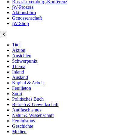
Rosa-Luxemburg-Konferenz
jW-Prozess
Aktionsbüro
Genossenschaft
jW-Shop
Titel
Aktion
Ansichten
Schwerpunkt
Thema
Inland
Ausland
Kapital & Arbeit
Feuilleton
Sport
Politisches Buch
Betrieb & Gewerkschaft
Antifaschismus
Natur & Wissenschaft
Feminismus
Geschichte
Medien