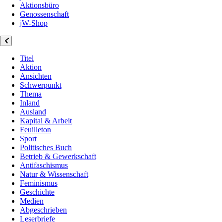
Aktionsbüro
Genossenschaft
jW-Shop
Titel
Aktion
Ansichten
Schwerpunkt
Thema
Inland
Ausland
Kapital & Arbeit
Feuilleton
Sport
Politisches Buch
Betrieb & Gewerkschaft
Antifaschismus
Natur & Wissenschaft
Feminismus
Geschichte
Medien
Abgeschrieben
Leserbriefe