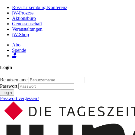
Zum
Rosa-Luxemburg-Konferenz
Inhalt
jW-Prozess
der
Aktionsbüro
Seite
Genossenschaft
Veranstaltungen
jW-Shop
Abo
Spende
Login
Benutzername
Passwort
Login
Passwort vergessen?