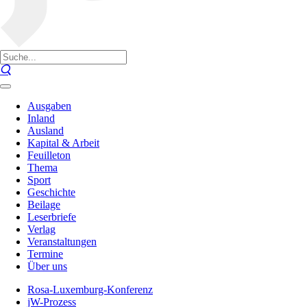
Ausgaben
Inland
Ausland
Kapital & Arbeit
Feuilleton
Thema
Sport
Geschichte
Beilage
Leserbriefe
Verlag
Veranstaltungen
Termine
Über uns
Rosa-Luxemburg-Konferenz
jW-Prozess