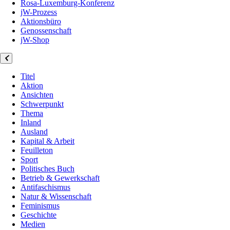
Rosa-Luxemburg-Konferenz
jW-Prozess
Aktionsbüro
Genossenschaft
jW-Shop
Titel
Aktion
Ansichten
Schwerpunkt
Thema
Inland
Ausland
Kapital & Arbeit
Feuilleton
Sport
Politisches Buch
Betrieb & Gewerkschaft
Antifaschismus
Natur & Wissenschaft
Feminismus
Geschichte
Medien