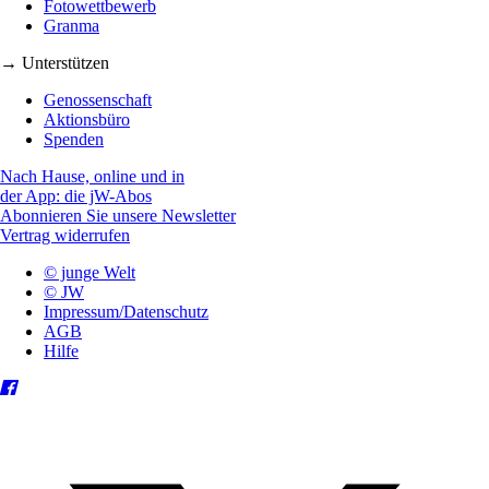
Fotowettbewerb
Granma
→ Unterstützen
Genossenschaft
Aktionsbüro
Spenden
Nach Hause, online und in
der App: die jW-Abos
Abonnieren Sie unsere Newsletter
Vertrag widerrufen
© junge Welt
© JW
Impressum/Datenschutz
AGB
Hilfe