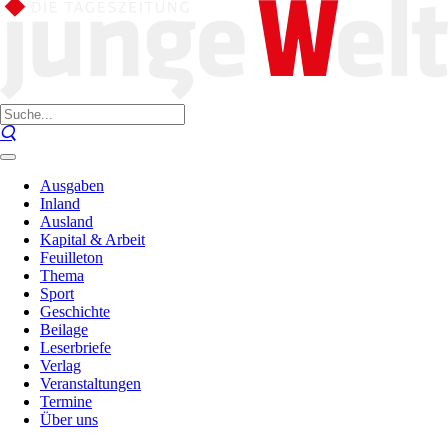
Ausgaben
Inland
Ausland
Kapital & Arbeit
Feuilleton
Thema
Sport
Geschichte
Beilage
Leserbriefe
Verlag
Veranstaltungen
Termine
Über uns