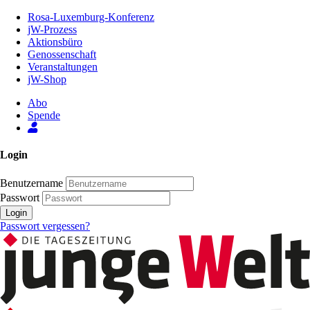
Zum
Rosa-Luxemburg-Konferenz
Inhalt
jW-Prozess
der
Aktionsbüro
Seite
Genossenschaft
Veranstaltungen
jW-Shop
Abo
Spende
Login
Benutzername
Passwort
Login
Passwort vergessen?