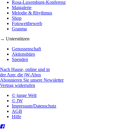
Rosa-Luxemburg-Konferenz
Maigalerie
Melodie & Rhythmus
Shop
Fotowettbewerb
Granma
→ Unterstützen
Genossenschaft
Aktionsbüro
Spenden
Nach Hause, online und in
der App: die jW-Abos
Abonnieren Sie unsere Newsletter
Vertrag widerrufen
© junge Welt
© JW
Impressum/Datenschutz
AGB
Hilfe