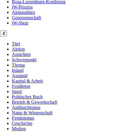
Rosa-Luxemburg-Konferenz
jW-Prozess
Aktionsbüro
Genossenschaft
jW-Shop
Titel
Aktion
Ansichten
Schwerpunkt
Thema
Inland
Ausland
Kapital & Arbeit
Feuilleton
Sport
Politisches Buch
Betrieb & Gewerkschaft
Antifaschismus
Natur & Wissenschaft
Feminismus
Geschichte
Medien