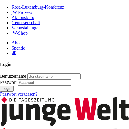
Zum
Rosa-Luxemburg-Konferenz
Inhalt
jW-Prozess
der
Aktionsbüro
Seite
Genossenschaft
Veranstaltungen
jW-Shop
Abo
Spende
Login
Benutzername
Passwort
Login
Passwort vergessen?