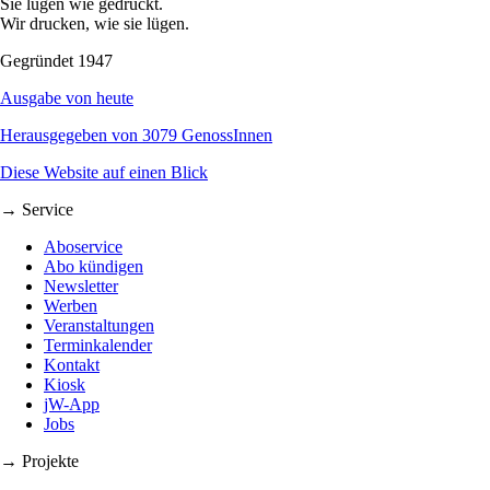
Sie lügen wie gedruckt.
Wir drucken, wie sie lügen.
Gegründet 1947
Ausgabe von heute
Herausgegeben von 3079 GenossInnen
Diese Website auf einen Blick
→ Service
Aboservice
Abo kündigen
Newsletter
Werben
Veranstaltungen
Terminkalender
Kontakt
Kiosk
jW-App
Jobs
→ Projekte