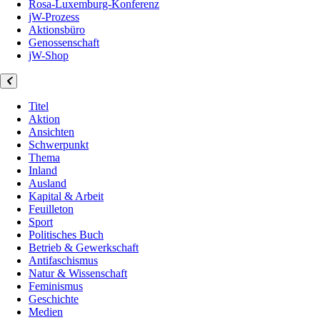
Rosa-Luxemburg-Konferenz
jW-Prozess
Aktionsbüro
Genossenschaft
jW-Shop
Titel
Aktion
Ansichten
Schwerpunkt
Thema
Inland
Ausland
Kapital & Arbeit
Feuilleton
Sport
Politisches Buch
Betrieb & Gewerkschaft
Antifaschismus
Natur & Wissenschaft
Feminismus
Geschichte
Medien