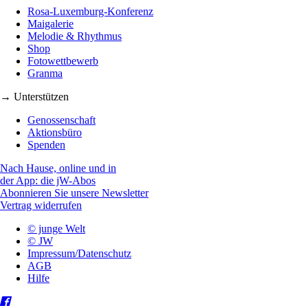
Rosa-Luxemburg-Konferenz
Maigalerie
Melodie & Rhythmus
Shop
Fotowettbewerb
Granma
→ Unterstützen
Genossenschaft
Aktionsbüro
Spenden
Nach Hause, online und in
der App: die jW-Abos
Abonnieren Sie unsere Newsletter
Vertrag widerrufen
© junge Welt
© JW
Impressum/Datenschutz
AGB
Hilfe