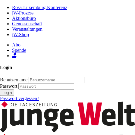
Zum
Rosa-Luxemburg-Konferenz
Inhalt
jW-Prozess
der
Aktionsbüro
Seite
Genossenschaft
Veranstaltungen
jW-Shop
Abo
Spende
Login
Benutzername
Passwort
Login
Passwort vergessen?