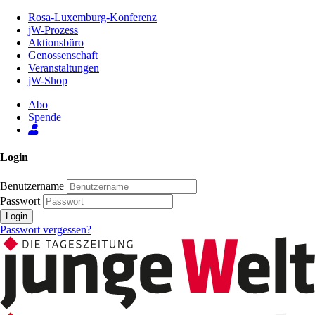
Zum
Rosa-Luxemburg-Konferenz
Inhalt
jW-Prozess
der
Aktionsbüro
Seite
Genossenschaft
Veranstaltungen
jW-Shop
Abo
Spende
Login
Benutzername
Passwort
Login
Passwort vergessen?