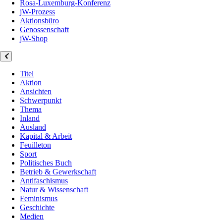
Rosa-Luxemburg-Konferenz
jW-Prozess
Aktionsbüro
Genossenschaft
jW-Shop
Titel
Aktion
Ansichten
Schwerpunkt
Thema
Inland
Ausland
Kapital & Arbeit
Feuilleton
Sport
Politisches Buch
Betrieb & Gewerkschaft
Antifaschismus
Natur & Wissenschaft
Feminismus
Geschichte
Medien