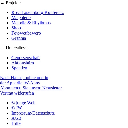
→ Projekte
Rosa-Luxemburg-Konferenz
Maigalerie
Melodie & Rhythmus
Shop
Fotowettbewerb
Granma
→ Unterstützen
Genossenschaft
Aktionsbüro
Spenden
Nach Hause, online und in
der App: die jW-Abos
Abonnieren Sie unsere Newsletter
Vertrag widerrufen
© junge Welt
© JW
Impressum/Datenschutz
AGB
Hilfe