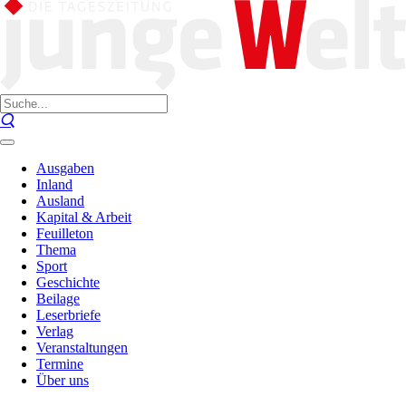
Ausgaben
Inland
Ausland
Kapital & Arbeit
Feuilleton
Thema
Sport
Geschichte
Beilage
Leserbriefe
Verlag
Veranstaltungen
Termine
Über uns