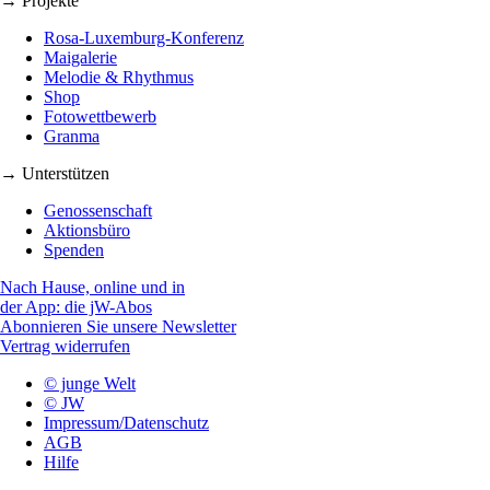
→ Projekte
Rosa-Luxemburg-Konferenz
Maigalerie
Melodie & Rhythmus
Shop
Fotowettbewerb
Granma
→ Unterstützen
Genossenschaft
Aktionsbüro
Spenden
Nach Hause, online und in
der App: die jW-Abos
Abonnieren Sie unsere Newsletter
Vertrag widerrufen
© junge Welt
© JW
Impressum/Datenschutz
AGB
Hilfe