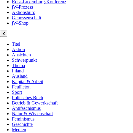
Rosa-Luxemburg-Konferenz
jW-Prozess
Aktionsbüro
Genossenschaft
jW-Shop
Titel
Aktion
Ansichten
Schwerpunkt
Thema
Inland
Ausland
Kapital & Arbeit
Feuilleton
Sport
Politisches Buch
Betrieb & Gewerkschaft
Antifaschismus
Natur & Wissenschaft
Feminismus
Geschichte
Medien