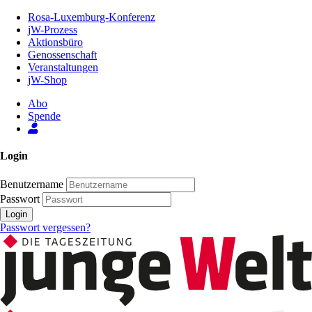
Zum
Rosa-Luxemburg-Konferenz
Inhalt
jW-Prozess
der
Aktionsbüro
Seite
Genossenschaft
Veranstaltungen
jW-Shop
Abo
Spende
Login
Benutzername
Passwort
Login
Passwort vergessen?