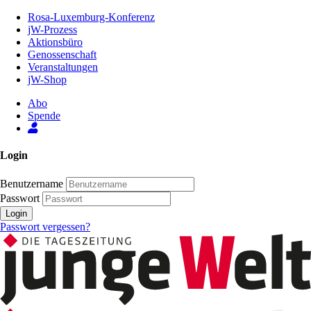
Zum
Rosa-Luxemburg-Konferenz
Inhalt
jW-Prozess
der
Aktionsbüro
Seite
Genossenschaft
Veranstaltungen
jW-Shop
Abo
Spende
Login
Benutzername
Passwort
Login
Passwort vergessen?