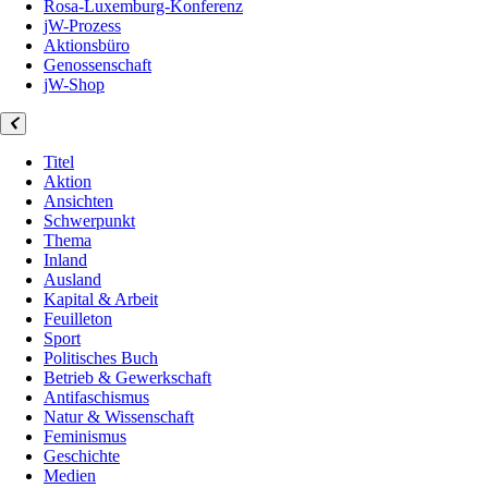
Rosa-Luxemburg-Konferenz
jW-Prozess
Aktionsbüro
Genossenschaft
jW-Shop
Titel
Aktion
Ansichten
Schwerpunkt
Thema
Inland
Ausland
Kapital & Arbeit
Feuilleton
Sport
Politisches Buch
Betrieb & Gewerkschaft
Antifaschismus
Natur & Wissenschaft
Feminismus
Geschichte
Medien