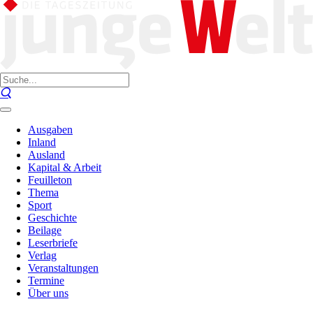
Ausgaben
Inland
Ausland
Kapital & Arbeit
Feuilleton
Thema
Sport
Geschichte
Beilage
Leserbriefe
Verlag
Veranstaltungen
Termine
Über uns