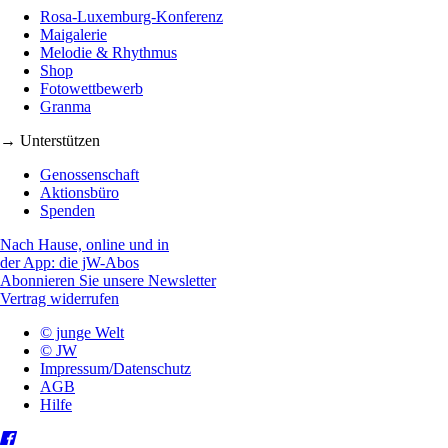
Rosa-Luxemburg-Konferenz
Maigalerie
Melodie & Rhythmus
Shop
Fotowettbewerb
Granma
→ Unterstützen
Genossenschaft
Aktionsbüro
Spenden
Nach Hause, online und in
der App: die jW-Abos
Abonnieren Sie unsere Newsletter
Vertrag widerrufen
© junge Welt
© JW
Impressum/Datenschutz
AGB
Hilfe