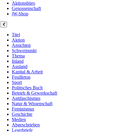
Aktionsbüro
Genossenschaft
jW-Shop
Titel
Aktion
Ansichten
Schwerpunkt
Thema
Inland
Ausland
Kapital & Arbeit
Feuilleton
Sport
Politisches Buch
Betrieb & Gewerkschaft
Antifaschismus
Natur & Wissenschaft
Feminismus
Geschichte
Medien
Abgeschrieben
Leserbriefe