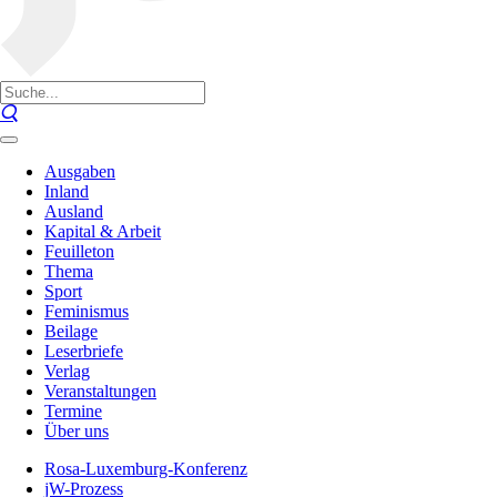
Ausgaben
Inland
Ausland
Kapital & Arbeit
Feuilleton
Thema
Sport
Feminismus
Beilage
Leserbriefe
Verlag
Veranstaltungen
Termine
Über uns
Rosa-Luxemburg-Konferenz
jW-Prozess