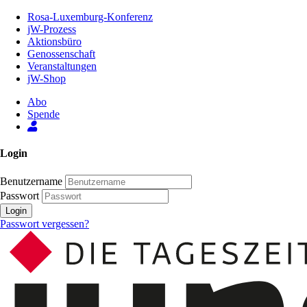
Zum
Rosa-Luxemburg-Konferenz
Inhalt
jW-Prozess
der
Aktionsbüro
Seite
Genossenschaft
Veranstaltungen
jW-Shop
Abo
Spende
Login
Benutzername
Passwort
Login
Passwort vergessen?