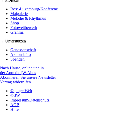
→ Projekte
Rosa-Luxemburg-Konferenz
Maigalerie
Melodie & Rhythmus
Shop
Fotowettbewerb
Granma
→ Unterstützen
Genossenschaft
Aktionsbüro
Spenden
Nach Hause, online und in
der App: die jW-Abos
Abonnieren Sie unsere Newsletter
Vertrag widerrufen
© junge Welt
© JW
Impressum/Datenschutz
AGB
Hilfe