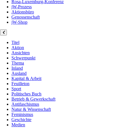
Rosa-Luxemburg-Konferenz
jW-Prozess
Aktionsbüro
Genossenschaft
jW-Shop
Titel
Aktion
Ansichten
Schwerpunkt
Thema
Inland
Ausland
Kapital & Arbeit
Feuilleton
Sport
Politisches Buch
Betrieb & Gewerkschaft
Antifaschismus
Natur & Wissenschaft
Feminismus
Geschichte
Medien