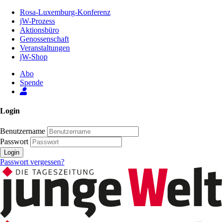
Zum
Rosa-Luxemburg-Konferenz
Inhalt
jW-Prozess
der
Aktionsbüro
Seite
Genossenschaft
Veranstaltungen
jW-Shop
Abo
Spende
Login
Benutzername
Passwort
Login
Passwort vergessen?