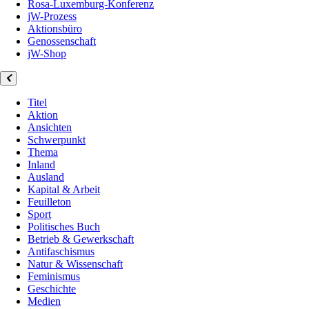
Rosa-Luxemburg-Konferenz
jW-Prozess
Aktionsbüro
Genossenschaft
jW-Shop
Titel
Aktion
Ansichten
Schwerpunkt
Thema
Inland
Ausland
Kapital & Arbeit
Feuilleton
Sport
Politisches Buch
Betrieb & Gewerkschaft
Antifaschismus
Natur & Wissenschaft
Feminismus
Geschichte
Medien