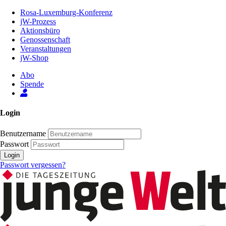
Zum
Rosa-Luxemburg-Konferenz
Inhalt
jW-Prozess
der
Aktionsbüro
Seite
Genossenschaft
Veranstaltungen
jW-Shop
Abo
Spende
Login
Benutzername
Passwort
Login
Passwort vergessen?