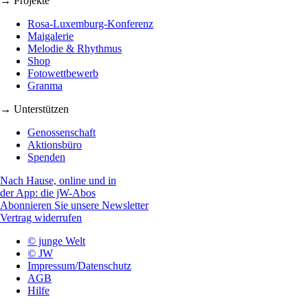
→ Projekte
Rosa-Luxemburg-Konferenz
Maigalerie
Melodie & Rhythmus
Shop
Fotowettbewerb
Granma
→ Unterstützen
Genossenschaft
Aktionsbüro
Spenden
Nach Hause, online und in
der App: die jW-Abos
Abonnieren Sie unsere Newsletter
Vertrag widerrufen
© junge Welt
© JW
Impressum/Datenschutz
AGB
Hilfe