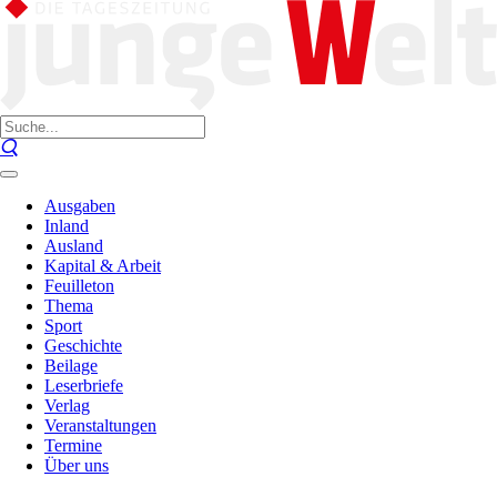
Ausgaben
Inland
Ausland
Kapital & Arbeit
Feuilleton
Thema
Sport
Geschichte
Beilage
Leserbriefe
Verlag
Veranstaltungen
Termine
Über uns