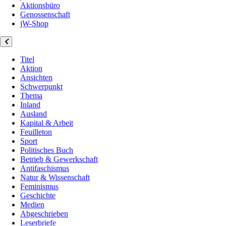
Aktionsbüro
Genossenschaft
jW-Shop
Titel
Aktion
Ansichten
Schwerpunkt
Thema
Inland
Ausland
Kapital & Arbeit
Feuilleton
Sport
Politisches Buch
Betrieb & Gewerkschaft
Antifaschismus
Natur & Wissenschaft
Feminismus
Geschichte
Medien
Abgeschrieben
Leserbriefe