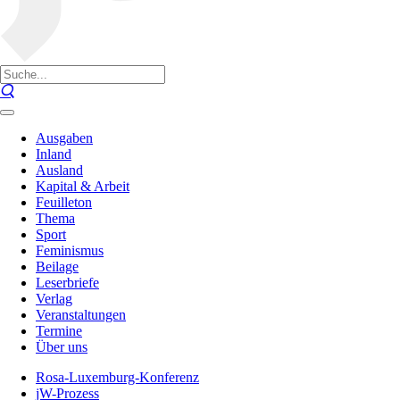
Ausgaben
Inland
Ausland
Kapital & Arbeit
Feuilleton
Thema
Sport
Feminismus
Beilage
Leserbriefe
Verlag
Veranstaltungen
Termine
Über uns
Rosa-Luxemburg-Konferenz
jW-Prozess