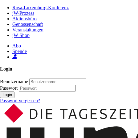
Zum
Rosa-Luxemburg-Konferenz
Inhalt
jW-Prozess
der
Aktionsbüro
Seite
Genossenschaft
Veranstaltungen
jW-Shop
Abo
Spende
Login
Benutzername
Passwort
Login
Passwort vergessen?