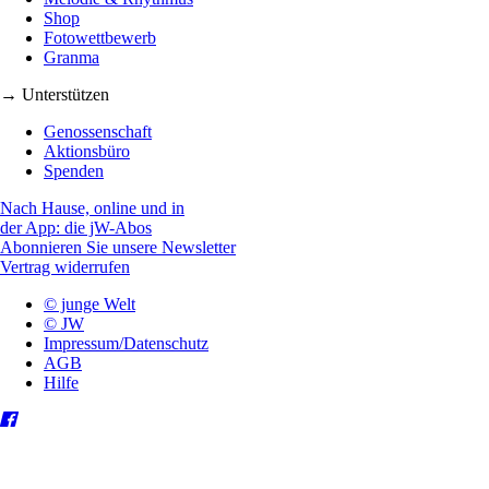
Shop
Fotowettbewerb
Granma
→ Unterstützen
Genossenschaft
Aktionsbüro
Spenden
Nach Hause, online und in
der App: die jW-Abos
Abonnieren Sie unsere Newsletter
Vertrag widerrufen
© junge Welt
© JW
Impressum/Datenschutz
AGB
Hilfe