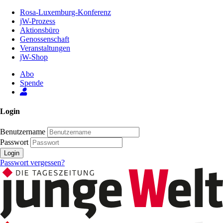
Zum
Rosa-Luxemburg-Konferenz
Inhalt
jW-Prozess
der
Aktionsbüro
Seite
Genossenschaft
Veranstaltungen
jW-Shop
Abo
Spende
Login
Benutzername
Passwort
Login
Passwort vergessen?