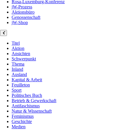
Rosa-Luxemburg-Konferenz
jW-Prozess
Aktionsbüro
Genossenschaft
jW-Shop
Titel
Aktion
Ansichten
Schwerpunkt
Thema
Inland
Ausland
Kapital & Arbeit
Feuilleton
Sport
Politisches Buch
Betrieb & Gewerkschaft
Antifaschismus
Natur & Wissenschaft
Feminismus
Geschichte
Medien