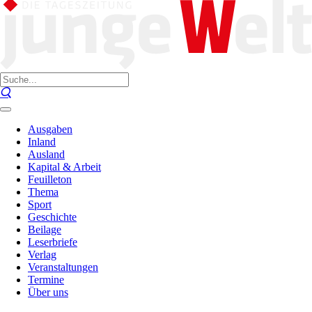
Ausgaben
Inland
Ausland
Kapital & Arbeit
Feuilleton
Thema
Sport
Geschichte
Beilage
Leserbriefe
Verlag
Veranstaltungen
Termine
Über uns