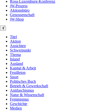
Rosa-Luxemburg-Konferenz
jW-Prozess
Aktionsbüro
Genossenschaft
jW-Shop
Titel
Aktion
Ansichten
Schwerpunkt
Thema
Inland
Ausland
Kapital & Arbeit
Feuilleton
Sport
Politisches Buch
Betrieb & Gewerkschaft
Antifaschismus
Natur & Wissenschaft
Feminismus
Geschichte
Medien