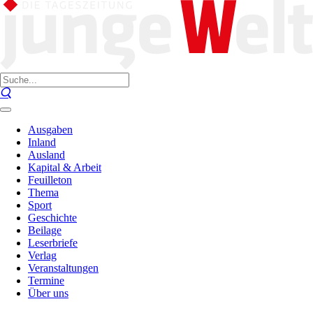
Ausgaben
Inland
Ausland
Kapital & Arbeit
Feuilleton
Thema
Sport
Geschichte
Beilage
Leserbriefe
Verlag
Veranstaltungen
Termine
Über uns