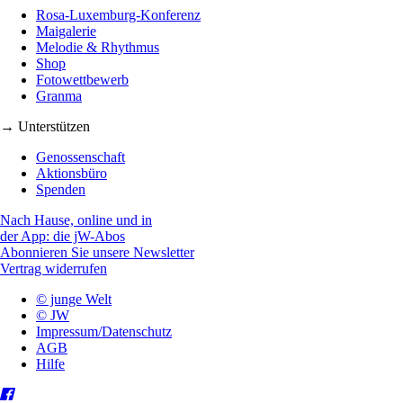
Rosa-Luxemburg-Konferenz
Maigalerie
Melodie & Rhythmus
Shop
Fotowettbewerb
Granma
→ Unterstützen
Genossenschaft
Aktionsbüro
Spenden
Nach Hause, online und in
der App: die jW-Abos
Abonnieren Sie unsere Newsletter
Vertrag widerrufen
© junge Welt
© JW
Impressum/Datenschutz
AGB
Hilfe