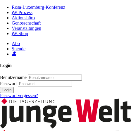
Zum
Rosa-Luxemburg-Konferenz
Inhalt
jW-Prozess
der
Aktionsbüro
Seite
Genossenschaft
Veranstaltungen
jW-Shop
Abo
Spende
Login
Benutzername
Passwort
Login
Passwort vergessen?